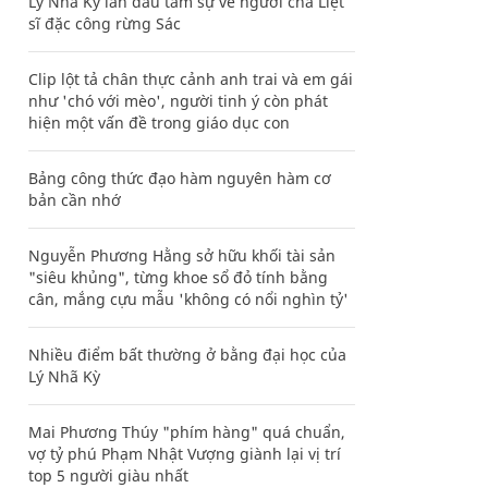
Lý Nhã Kỳ lần đầu tâm sự về người cha Liệt
sĩ đặc công rừng Sác
Clip lột tả chân thực cảnh anh trai và em gái
như 'chó với mèo', người tinh ý còn phát
hiện một vấn đề trong giáo dục con
Bảng công thức đạo hàm nguyên hàm cơ
bản cần nhớ
Nguyễn Phương Hằng sở hữu khối tài sản
"siêu khủng", từng khoe sổ đỏ tính bằng
cân, mắng cựu mẫu 'không có nổi nghìn tỷ'
Nhiều điểm bất thường ở bằng đại học của
Lý Nhã Kỳ
Mai Phương Thúy "phím hàng" quá chuẩn,
vợ tỷ phú Phạm Nhật Vượng giành lại vị trí
top 5 người giàu nhất