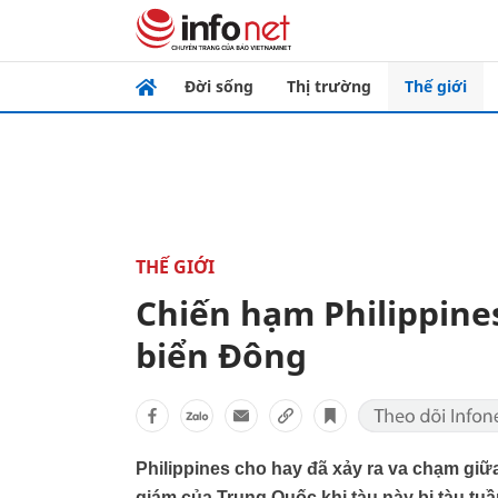
Đời sống
Thị trường
Thế giới
THẾ GIỚI
Chiến hạm Philippine
biển Đông
Philippines cho hay đã xảy ra va chạm giữa
giám của Trung Quốc khi tàu này bị tàu tu