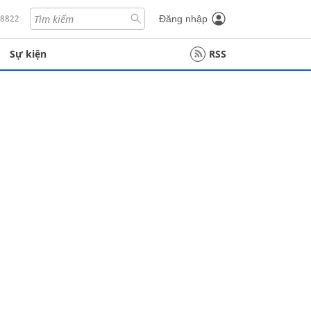
18822
Đăng nhập
Sự kiện
RSS