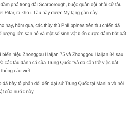
 đầm phá trong dải Scarborough, buộc quân đội phải cử tàu
l Pilar, ra khơi. Tàu này được Mỹ tặng gần đây.
o hay, hôm qua, các thủy thủ Philippines trên tàu chiến đã
số lượng lớn san hô và một số sinh vật biển được đánh bắt bất
với biển hiệu Zhonggou Haijan 75 và Zhonggou Haijan 84 sau
 và các tàu đánh cá của Trung Quốc "và đã cản trở việc bắt
thông cáo viết.
 đã bày tỏ phản đối đến đại sứ Trung Quốc tại Manila và nói
uật của nước này.