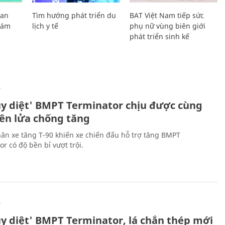
Lan
Tìm hướng phát triển du
BAT Việt Nam tiếp sức
Giám
lịch y tế
phụ nữ vùng biên giới
phát triển sinh kế
Ự
ủy diệt' BMPT Terminator chịu được cùng
tên lửa chống tăng
ân xe tăng T-90 khiến xe chiến đấu hỗ trợ tăng BMPT
r có độ bền bỉ vượt trội.
Ự
ủy diệt' BMPT Terminator, lá chắn thép mới