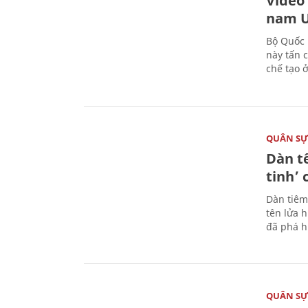
Video
nam U
Bộ Quốc 
này tấn 
chế tạo 
QUÂN S
Dàn t
tinh’ 
Dàn tiêm
tên lửa 
đã phá h
QUÂN S