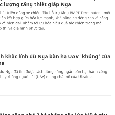
ực lượng tăng thiết giáp Nga
hát triển dòng xe chiến đấu hỗ trợ tăng BMPT Terminator – một
iện kết hợp giữa hỏa lực mạnh, khả năng cơ động cao và công
 vệ hiện đại, nhằm tối ưu hóa hiệu quả tác chiến trong môi
 thị và địa hình phức tạp.
Ự
h khắc lính dù Nga bắn hạ UAV 'khủng' của
ne
 dù Nga đã tìm được cách dùng súng ngắn bắn hạ thành công
bay không người lái (UAV) mang chất nổ của Ukraine.
Ự