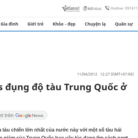
Hotline: 09161
Gia đình
Giới trẻ
Khỏe - đẹp
Chuyện lạ
Quân sự
11/04/2012 12:27 (GMT+07:00)
s đụng độ tàu Trung Quốc ở
 tàu chiến lớn nhất của nước này với một số tàu hải
ần giám của Trung Quốc bao vây lúc đang tìm cách rượt