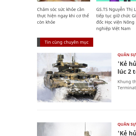
Chăm sóc sức khỏe cần
GS.TS Nguyễn Thị 
thực hiện ngay khi cơ thể
tiếp tục giữ chức 
còn khỏe
đốc Học viện Nông
nghiệp Việt Nam
Tin cùng chuyên mục
QUÂN S
'Kẻ h
lúc 2 
Khung th
Terminato
QUÂN S
'Kẻ h