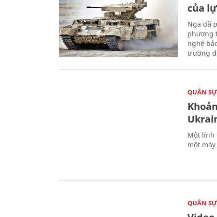
của l
Nga đã p
phương t
nghệ bảo
trường đô
QUÂN S
Khoản
Ukrai
Một lính
một máy 
QUÂN S