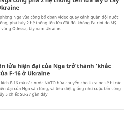
 Nga công phá 2 hệ thống tên lửa Mỹ ở tây
kraine
phòng Nga vừa công bố đoạn video quay cảnh quân đội nước
công, phá hủy 2 hệ thống tên lửa đất đối không Patriot do Mỹ
ở vùng Odessa, tây nam Ukraine.
Ự
ên lửa hiện đại của Nga trở thành ‘khắc
của F-16 ở Ukraine
 kích F-16 mà các nước NATO hứa chuyển cho Ukraine sẽ bị các
hiện đại của Nga săn lùng, và tiêu diệt giống như cuộc tấn công
ủy 5 chiếc Su-27 gần đây.
Ự