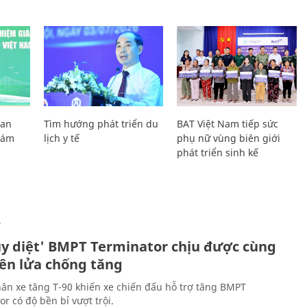
Lan
Tìm hướng phát triển du
BAT Việt Nam tiếp sức
Giám
lịch y tế
phụ nữ vùng biên giới
phát triển sinh kế
Ự
ủy diệt' BMPT Terminator chịu được cùng
tên lửa chống tăng
ân xe tăng T-90 khiến xe chiến đấu hỗ trợ tăng BMPT
r có độ bền bỉ vượt trội.