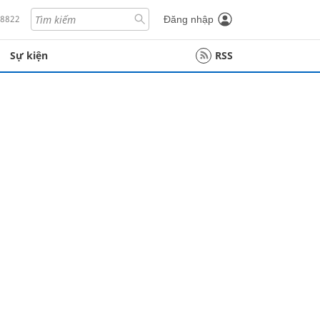
18822
Đăng nhập
Sự kiện
RSS