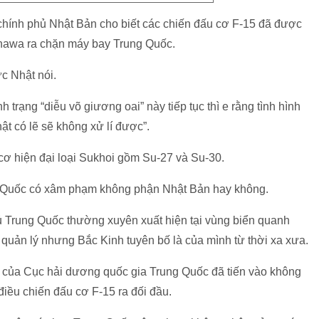
chính phủ Nhật Bản cho biết các chiến đấu cơ F-15 đã được
inawa ra chặn máy bay Trung Quốc.
c Nhật nói.
 trạng “diễu võ giương oai” này tiếp tục thì e rằng tình hình
ật có lẽ sẽ không xử lí được”.
cơ hiện đại loại Sukhoi gồm Su-27 và Su-30.
g Quốc có xâm phạm không phận Nhật Bản hay không.
ủ Trung Quốc thường xuyên xuất hiện tại vùng biển quanh
uản lý nhưng Bắc Kinh tuyên bố là của mình từ thời xa xưa.
 của Cục hải dương quốc gia Trung Quốc đã tiến vào không
iều chiến đấu cơ F-15 ra đối đầu.