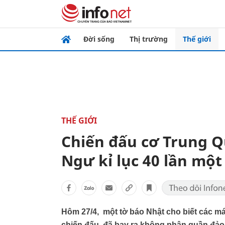
Đời sống
Thị trường
Thế giới
THẾ GIỚI
Chiến đấu cơ Trung 
Ngư kỉ lục 40 lần một
Hôm 27/4, một tờ báo Nhật cho biết các m
chiến đấu, đã bay ra không phận quần đảo 