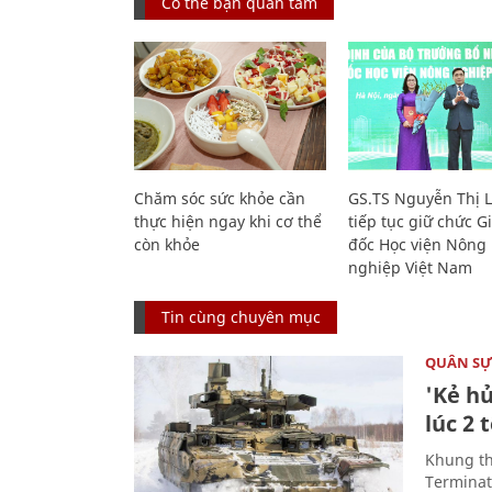
Có thể bạn quan tâm
Chăm sóc sức khỏe cần
GS.TS Nguyễn Thị 
thực hiện ngay khi cơ thể
tiếp tục giữ chức 
còn khỏe
đốc Học viện Nông
nghiệp Việt Nam
Tin cùng chuyên mục
QUÂN S
'Kẻ h
lúc 2 
Khung th
Terminato