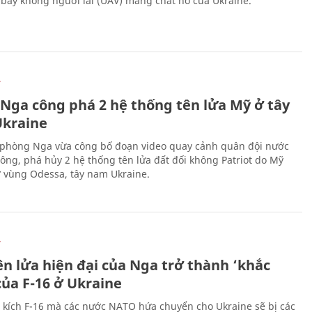
bay không người lái (UAV) mang chất nổ của Ukraine.
Ự
 Nga công phá 2 hệ thống tên lửa Mỹ ở tây
kraine
phòng Nga vừa công bố đoạn video quay cảnh quân đội nước
công, phá hủy 2 hệ thống tên lửa đất đối không Patriot do Mỹ
ở vùng Odessa, tây nam Ukraine.
Ự
ên lửa hiện đại của Nga trở thành ‘khắc
của F-16 ở Ukraine
 kích F-16 mà các nước NATO hứa chuyển cho Ukraine sẽ bị các