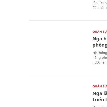
tên lửa 
đã phá h
QUÂN S
Nga h
phòng
Hệ thống
năng phò
nước lên 
QUÂN S
Nga l
triển