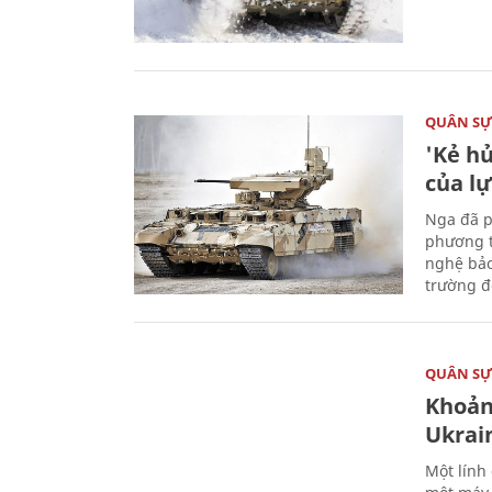
QUÂN S
'Kẻ h
của l
Nga đã p
phương t
nghệ bảo
trường đô
QUÂN S
Khoản
Ukrai
Một lính