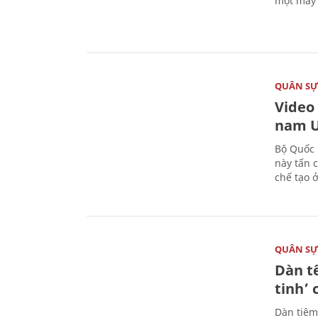
một máy 
QUÂN S
Video
nam U
Bộ Quốc 
này tấn 
chế tạo 
QUÂN S
Dàn t
tinh’ 
Dàn tiêm