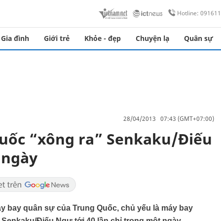
Hotline: 09161
Gia đình
Giới trẻ
Khỏe - đẹp
Chuyện lạ
Quân sự
28/04/2013 07:43 (GMT+07:00)
Quốc “xông ra” Senkaku/Điếu
 ngày
áy bay quân sự của Trung Quốc, chủ yếu là máy bay
Senkaku/Điếu Ngư tới 40 lần chỉ trong một ngày.