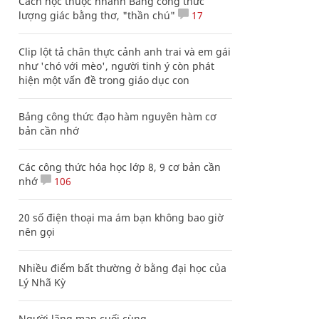
Cách học thuộc nhanh Bảng công thức
lượng giác bằng thơ, "thần chú"
17
Clip lột tả chân thực cảnh anh trai và em gái
như 'chó với mèo', người tinh ý còn phát
hiện một vấn đề trong giáo dục con
Bảng công thức đạo hàm nguyên hàm cơ
bản cần nhớ
Các công thức hóa học lớp 8, 9 cơ bản cần
nhớ
106
20 số điện thoại ma ám bạn không bao giờ
nên gọi
Nhiều điểm bất thường ở bằng đại học của
Lý Nhã Kỳ
Người lãng mạn cuối cùng