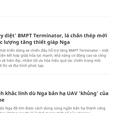
Ự
ủy diệt' BMPT Terminator, lá chắn thép mới
ực lượng tăng thiết giáp Nga
hát triển dòng xe chiến đấu hỗ trợ tăng BMPT Terminator – một
iện kết hợp giữa hỏa lực mạnh, khả năng cơ động cao và công
 vệ hiện đại, nhằm tối ưu hóa hiệu quả tác chiến trong môi
 thị và địa hình phức tạp.
Ự
h khắc lính dù Nga bắn hạ UAV 'khủng' của
ne
 dù Nga đã tìm được cách dùng súng ngắn bắn hạ thành công