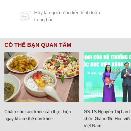
CÓ THỂ BẠN QUAN TÂM
Chăm sóc sức khỏe cần thực hiện
GS.TS Nguyễn Thị Lan ti
ngay khi cơ thể còn khỏe
chức Giám đốc Học viện
Việt Nam