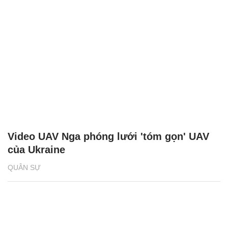
Video UAV Nga phóng lưới 'tóm gọn' UAV
của Ukraine
QUÂN SỰ