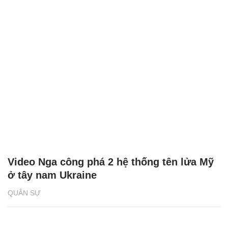
Video Nga công phá 2 hệ thống tên lửa Mỹ
ở tây nam Ukraine
QUÂN SỰ