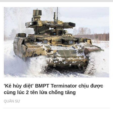
'Kẻ hủy diệt' BMPT Terminator chịu được
cùng lúc 2 tên lửa chống tăng
QUÂN SỰ