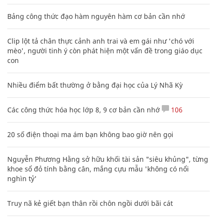
Bảng công thức đạo hàm nguyên hàm cơ bản cần nhớ
Clip lột tả chân thực cảnh anh trai và em gái như 'chó với
mèo', người tinh ý còn phát hiện một vấn đề trong giáo dục
con
Nhiều điểm bất thường ở bằng đại học của Lý Nhã Kỳ
Các công thức hóa học lớp 8, 9 cơ bản cần nhớ
106
20 số điện thoại ma ám bạn không bao giờ nên gọi
Nguyễn Phương Hằng sở hữu khối tài sản "siêu khủng", từng
khoe sổ đỏ tính bằng cân, mắng cựu mẫu 'không có nổi
nghìn tỷ'
Truy nã kẻ giết bạn thân rồi chôn ngồi dưới bãi cát