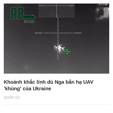
Khoảnh khắc lính dù Nga bắn hạ UAV
'khủng' của Ukraine
QUÂN SỰ