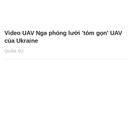
Video UAV Nga phóng lưới 'tóm gọn' UAV
của Ukraine
QUÂN SỰ