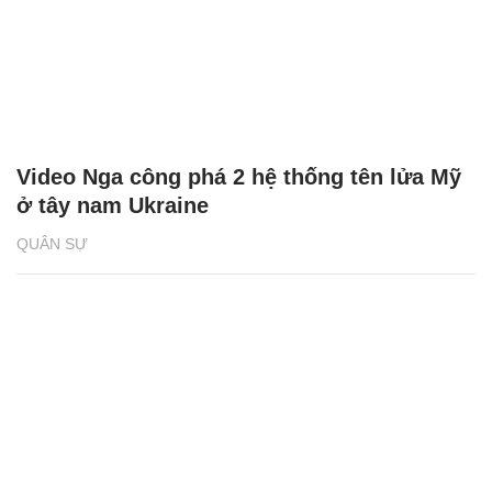
Video Nga công phá 2 hệ thống tên lửa Mỹ
ở tây nam Ukraine
QUÂN SỰ