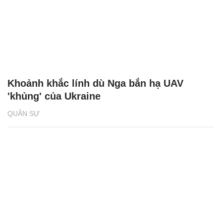
Khoảnh khắc lính dù Nga bắn hạ UAV
'khủng' của Ukraine
QUÂN SỰ