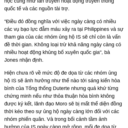
học cũng như lan truyền hoạt động truyền thông
quốc tế và các nguồn tài trợ.
"Điều đó đồng nghĩa với việc ngày càng có nhiều
các vụ bạo lực đẫm máu xảy ra tại Philippines và sự
tham gia của các nhóm ủng hộ IS sẽ chỉ còn là vấn
đề thời gian. Không loại trừ khả năng ngày càng có
nhiều hoạt động khủng bố xuyên quốc gia", bà
Jones nhận định.
Hiện chưa rõ về mức độ đe dọa từ các nhóm ủng
hộ IS sẽ ảnh hưởng như thế nào tới sáng kiến hòa
bình của Tổng thống Duterte nhưng quá khứ từng
chứng minh nếu như thỏa thuận hòa bình không
được ký kết, lãnh đạo Moro sẽ bị mất thể diện đồng
thời kéo theo sự ủng hộ ngày càng lớn đối với các
nhóm phiến quân. Và trong bối cảnh tầm ảnh
hưởng của IS ngày càng mở rộng, mối đe dọa từ