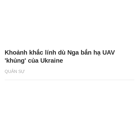
Khoảnh khắc lính dù Nga bắn hạ UAV
'khủng' của Ukraine
QUÂN SỰ