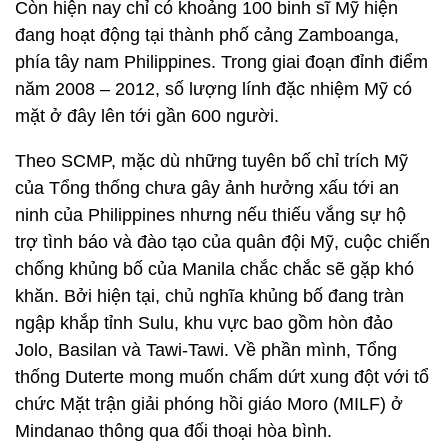
Còn hiện nay chỉ có khoảng 100 binh sĩ Mỹ hiện
đang hoạt động tại thành phố cảng Zamboanga,
phía tây nam Philippines. Trong giai đoạn đỉnh điểm
năm 2008 – 2012, số lượng lính đặc nhiệm Mỹ có
mặt ở đây lên tới gần 600 người.
Theo SCMP, mặc dù những tuyên bố chỉ trích Mỹ
của Tổng thống chưa gây ảnh hưởng xấu tới an
ninh của Philippines nhưng nếu thiếu vắng sự hộ
trợ tình báo và đào tạo của quân đội Mỹ, cuộc chiến
chống khủng bố của Manila chắc chắc sẽ gặp khó
khăn. Bởi hiện tại, chủ nghĩa khủng bố đang tràn
ngập khắp tỉnh Sulu, khu vực bao gồm hòn đảo
Jolo, Basilan và Tawi-Tawi. Về phần mình, Tổng
thống Duterte mong muốn chấm dứt xung đột với tổ
chức Mặt trận giải phóng hồi giáo Moro (MILF) ở
Mindanao thông qua đối thoại hòa bình.