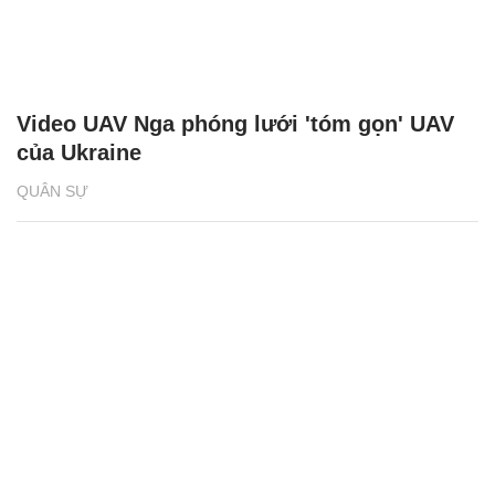
Video UAV Nga phóng lưới 'tóm gọn' UAV
của Ukraine
QUÂN SỰ