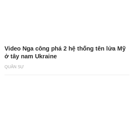
Video Nga công phá 2 hệ thống tên lửa Mỹ
ở tây nam Ukraine
QUÂN SỰ