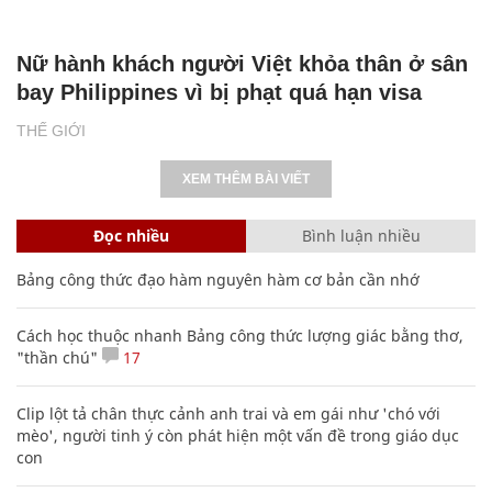
Nữ hành khách người Việt khỏa thân ở sân
bay Philippines vì bị phạt quá hạn visa
THẾ GIỚI
XEM THÊM BÀI VIẾT
Đọc nhiều
Bình luận nhiều
Bảng công thức đạo hàm nguyên hàm cơ bản cần nhớ
Cách học thuộc nhanh Bảng công thức lượng giác bằng thơ,
"thần chú"
17
Clip lột tả chân thực cảnh anh trai và em gái như 'chó với
mèo', người tinh ý còn phát hiện một vấn đề trong giáo dục
con