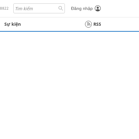
18822
Đăng nhập
Sự kiện
RSS