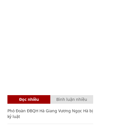
Đọc nhiều
Bình luận nhiều
Phó Đoàn ĐBQH Hà Giang Vương Ngọc Hà bị
kỷ luật