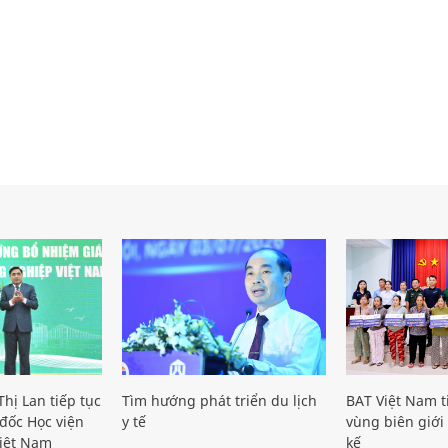
hị Lan tiếp tục
Tìm hướng phát triển du lịch
BAT Việt Nam t
đốc Học viện
y tế
vùng biên giới 
iệt Nam
kế