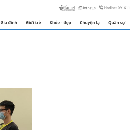
Hotline: 09161
Gia đình
Giới trẻ
Khỏe - đẹp
Chuyện lạ
Quân sự