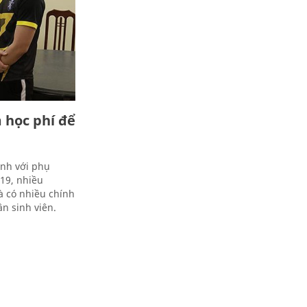
 học phí để
ính với phụ
19, nhiều
à có nhiều chính
ân sinh viên.