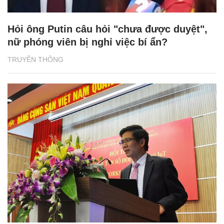
Hỏi ông Putin câu hỏi "chưa được duyệt",
nữ phóng viên bị nghỉ việc bí ẩn?
TRUYỀN THÔNG