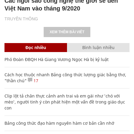
Các ngôi sao công nghệ thế giới sẽ đến
Việt Nam vào tháng 9/2020
TRUYỀN THÔNG
XEM THÊM BÀI VIẾT
Đọc nhiều
Bình luận nhiều
Phó Đoàn ĐBQH Hà Giang Vương Ngọc Hà bị kỷ luật
Cách học thuộc nhanh Bảng công thức lượng giác bằng thơ,
"thần chú"
17
Clip lột tả chân thực cảnh anh trai và em gái như 'chó với
mèo', người tinh ý còn phát hiện một vấn đề trong giáo dục
con
Bảng công thức đạo hàm nguyên hàm cơ bản cần nhớ