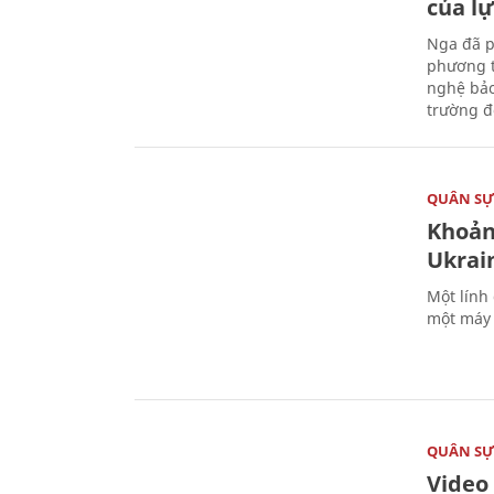
của l
Nga đã p
phương t
nghệ bảo
trường đô
QUÂN S
Khoản
Ukrai
Một lính
một máy 
QUÂN S
Video