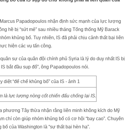
nh Marcus Papadopoulos nhận định sức mạnh của lực lượng
ng hề bị “sứt mẻ” sau nhiều tháng Tổng thống Mỹ Barack
nhóm khủng bố. Tuy nhiên, IS đã phải chịu cảnh thất bại liên
hực hiện các vụ tấn công.
uân sự của quân đội chính phủ Syria là lý do duy nhất IS bị
a IS bắt đầu sụp đổ”, ông Papadopoulos nói.
là lực lượng nòng cốt chiến đấu chống lại IS.
a phương Tây thừa nhận rằng liên minh không kích do Mỹ
hậm chí còn giúp nhóm khủng bố có cơ hội “bay cao”. Chuyên
 bố của Washington là “sự thất bại hèn hạ”.