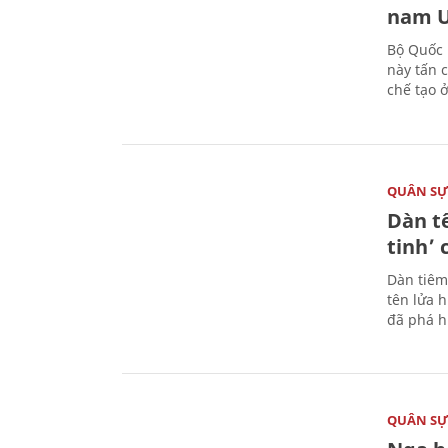
nam U
Bộ Quốc 
này tấn 
chế tạo 
QUÂN S
Dàn t
tinh’ 
Dàn tiêm
tên lửa 
đã phá h
QUÂN S