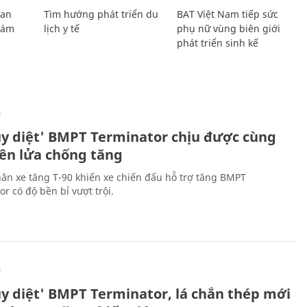
Lan
Tìm hướng phát triển du
BAT Việt Nam tiếp sức
Giám
lịch y tế
phụ nữ vùng biên giới
phát triển sinh kế
Ự
ủy diệt' BMPT Terminator chịu được cùng
tên lửa chống tăng
ân xe tăng T-90 khiến xe chiến đấu hỗ trợ tăng BMPT
r có độ bền bỉ vượt trội.
Ự
ủy diệt' BMPT Terminator, lá chắn thép mới