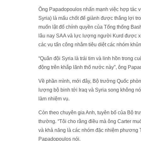
Ông Papadopoulos nhấn mạnh việc hợp tác vớ
Syria) là mấu chốt để giành được thắng lợi t
muốn lật đổ chính quyền của Tổng thống Basha
lâu nay SAA và lực lượng người Kurd được xe
các vụ tấn công nhằm tiêu diệt các nhóm khủ
“Quân đội Syria là trái tim và linh hồn trong
động trên khắp lãnh thổ nước này”, ông Papa
Về phần mình, mới đây, Bộ trưởng Quốc phòng
lượng bộ binh tới Iraq và Syria song không nó
làm nhiệm vụ.
Còn theo chuyên gia Anh, tuyên bố của Bộ trư
thường. “Tôi cho rằng điều mà ông Carter muố
và khả năng là các nhóm đặc nhiệm phương Tây
Papadopoulos nói.