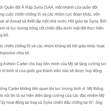
i Quân đội Ả Rập Syria (SAA, một nhánh của quân đội
rong cuộc chiến chống IS và các nhóm cực đoan khác, vốn
r al-Assad và thiết lập một nhà nước Hồi giáo tại Syria. Bởi
m là lực lượng nòng cốt chiến đấu dưới mặt đất thực hiện
ng bố.
 cuộc chiến chống IS và các nhóm khủng bố hồi giáo khác hoạt
dopoulos chia sẻ.
 Ashton Carter cho hay liên minh của Mỹ sẽ tăng cường lực
i rõ binh sĩ của quốc gia thành viên nào sẽ được huy động
ởng Carter không liên quan tới lực lượng binh sĩ Mỹ thông
n nói tới là sự hiện diện tăng cường của các đặc nhiệm Mỹ
 hoạt động tại Iraq và Syria chiến đấu chống lại IS”, ông