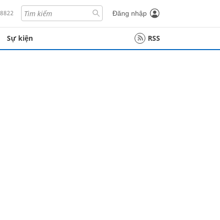
18822
Đăng nhập
Sự kiện
RSS