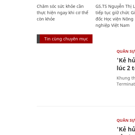
Chăm sóc sức khỏe cần
GS.TS Nguyễn Thị 
thực hiện ngay khi cơ thể
tiếp tục giữ chức 
còn khỏe
đốc Học viện Nông
nghiệp Việt Nam
Tin cùng chuyên mục
QUÂN S
'Kẻ h
lúc 2 
Khung th
Terminato
QUÂN S
'Kẻ h