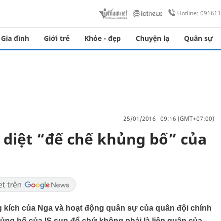
Hotline: 09161
Gia đình
Giới trẻ
Khỏe - đẹp
Chuyện lạ
Quân sự
25/01/2016 09:16 (GMT+07:00)
 diệt “đế chế khủng bố” của
 kích của Nga và hoạt động quân sự của quân đội chính
hủng bố của IS sụp đổ chứ không phải là liên quân của