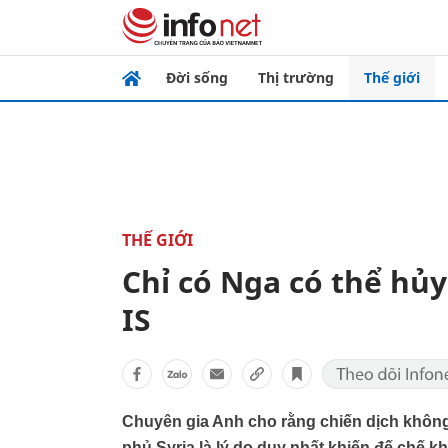
Đời sống
Thị trường
Thế giới
THẾ GIỚI
Chỉ có Nga có thể hủy
IS
Chuyên gia Anh cho rằng chiến dịch không
phủ Syria là lý do duy nhất khiến đế chế k