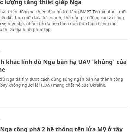
ực lượng tăng thiết giáp Nga
hát triển dòng xe chiến đấu hỗ trợ tăng BMPT Terminator – một
iện kết hợp giữa hỏa lực mạnh, khả năng cơ động cao và công
 vệ hiện đại, nhằm tối ưu hóa hiệu quả tác chiến trong môi
 thị và địa hình phức tạp.
Ự
h khắc lính dù Nga bắn hạ UAV 'khủng' của
ne
 dù Nga đã tìm được cách dùng súng ngắn bắn hạ thành công
bay không người lái (UAV) mang chất nổ của Ukraine.
Ự
 Nga công phá 2 hệ thống tên lửa Mỹ ở tây