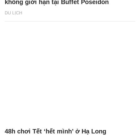
không giới hạn tại Buffet Poseidon
DU LỊCH
48h chơi Tết ‘hết mình’ ở Hạ Long