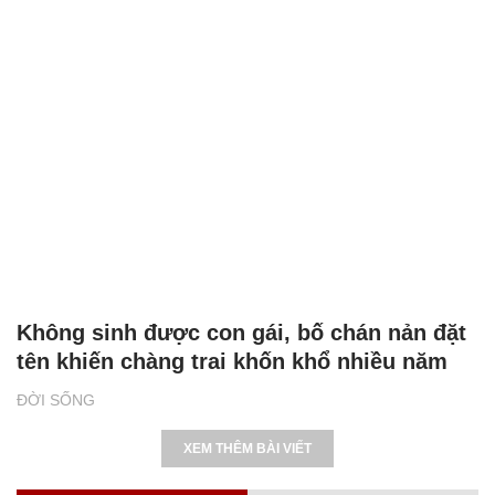
Không sinh được con gái, bố chán nản đặt
tên khiến chàng trai khốn khổ nhiều năm
ĐỜI SỐNG
XEM THÊM BÀI VIẾT