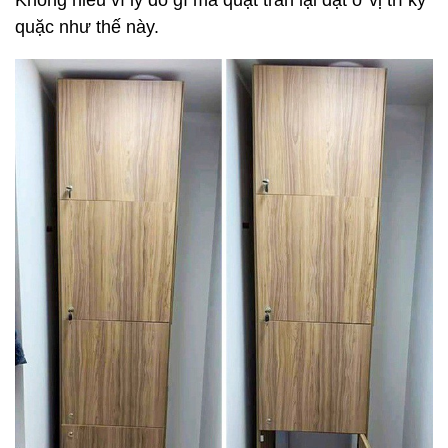
Không hiểu vì lý do gì mà quạt trần lại đặt ở vị trí kỳ
quặc như thế này.