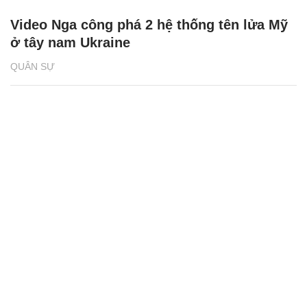
Video Nga công phá 2 hệ thống tên lửa Mỹ
ở tây nam Ukraine
QUÂN SỰ