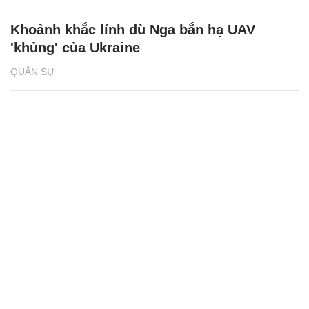
Khoảnh khắc lính dù Nga bắn hạ UAV
'khủng' của Ukraine
QUÂN SỰ