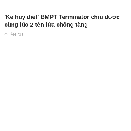
'Kẻ hủy diệt' BMPT Terminator chịu được
cùng lúc 2 tên lửa chống tăng
QUÂN SỰ