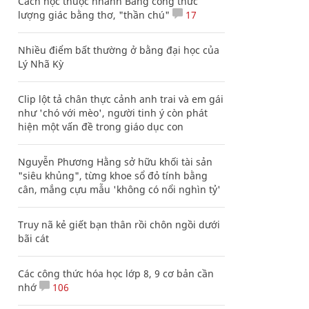
Cách học thuộc nhanh Bảng công thức
lượng giác bằng thơ, "thần chú"
17
Nhiều điểm bất thường ở bằng đại học của
Lý Nhã Kỳ
Clip lột tả chân thực cảnh anh trai và em gái
như 'chó với mèo', người tinh ý còn phát
hiện một vấn đề trong giáo dục con
Nguyễn Phương Hằng sở hữu khối tài sản
"siêu khủng", từng khoe sổ đỏ tính bằng
cân, mắng cựu mẫu 'không có nổi nghìn tỷ'
Truy nã kẻ giết bạn thân rồi chôn ngồi dưới
bãi cát
Các công thức hóa học lớp 8, 9 cơ bản cần
nhớ
106