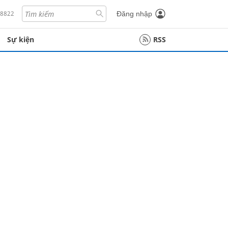
18822
Đăng nhập
Sự kiện
RSS