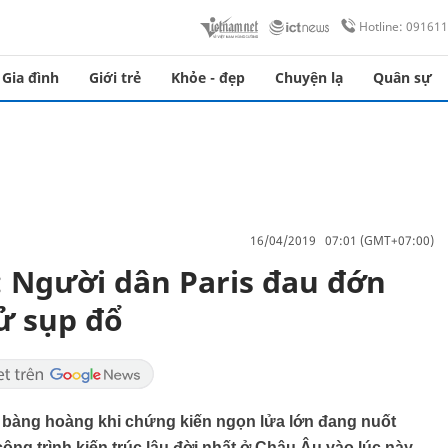
Hotline: 09161
Gia đình
Giới trẻ
Khỏe - đẹp
Chuyện lạ
Quân sự
16/04/2019 07:01 (GMT+07:00)
 Người dân Paris đau đớn
sử sụp đổ
 bàng hoàng khi chứng kiến ngọn lửa lớn đang nuốt
g trình kiến trúc lâu đời nhất ở Châu Âu vào lúc này.