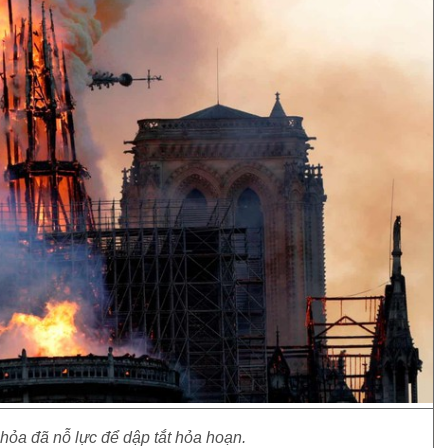
hỏa đã nỗ lực để dập tắt hỏa hoạn.