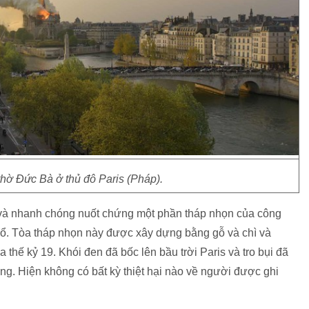
thờ Đức Bà ở thủ đô Paris (Pháp).
và nhanh chóng nuốt chứng một phần tháp nhọn của công
 đổ. Tòa tháp nhọn này được xây dựng bằng gỗ và chì và
 thế kỷ 19. Khói đen đã bốc lên bầu trời Paris và tro bụi đã
g. Hiện không có bất kỳ thiệt hại nào về người được ghi