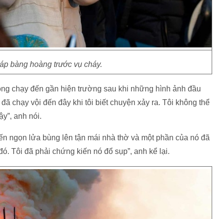
p bàng hoàng trước vụ cháy.
hóng chạy đến gần hiện trường sau khi những hình ảnh đầu
i đã chạy vội đến đây khi tôi biết chuyện xảy ra. Tôi không thể
y”, anh nói.
ến ngọn lửa bùng lên tận mái nhà thờ và một phần của nó đã
đó. Tôi đã phải chứng kiến nó đổ sụp”, anh kể lại.