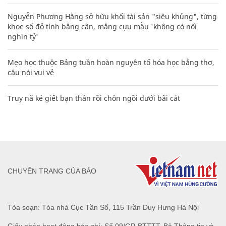
Nguyễn Phương Hằng sở hữu khối tài sản "siêu khủng", từng
khoe sổ đỏ tính bằng cân, mắng cựu mẫu 'không có nổi
nghìn tỷ'
Mẹo học thuộc Bảng tuần hoàn nguyên tố hóa học bằng thơ,
câu nói vui vẻ
Truy nã kẻ giết bạn thân rồi chôn ngồi dưới bãi cát
CHUYÊN TRANG CỦA BÁO
Tòa soạn: Tòa nhà Cục Tần Số, 115 Trần Duy Hưng Hà Nội
Giấy phép hoạt động báo chí: Số 09/GP-BTTTT, Bộ Thông tin và