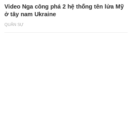
Video Nga công phá 2 hệ thống tên lửa Mỹ
ở tây nam Ukraine
QUÂN SỰ