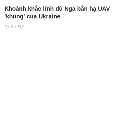
Khoảnh khắc lính dù Nga bắn hạ UAV
'khủng' của Ukraine
QUÂN SỰ