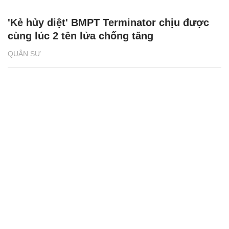
'Kẻ hủy diệt' BMPT Terminator chịu được
cùng lúc 2 tên lửa chống tăng
QUÂN SỰ