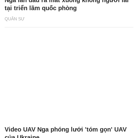
tại triển lãm quốc phòng
QUÂN SỰ
Video UAV Nga phóng lưới 'tóm gọn' UAV
của Ukraine