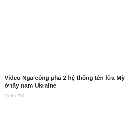
Video Nga công phá 2 hệ thống tên lửa Mỹ
ở tây nam Ukraine
QUÂN SỰ