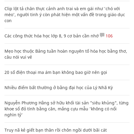
Clip lột tả chân thực cảnh anh trai và em gái như 'chó với
mèo', người tinh ý còn phát hiện một vấn đề trong giáo dục
con
Các công thức hóa học lớp 8, 9 cơ bản cần nhớ
106
Mẹo học thuộc Bảng tuần hoàn nguyên tố hóa học bằng thơ,
câu nói vui vẻ
20 số điện thoại ma ám bạn không bao giờ nên gọi
Nhiều điểm bất thường ở bằng đại học của Lý Nhã Kỳ
Nguyễn Phương Hằng sở hữu khối tài sản "siêu khủng", từng
khoe sổ đỏ tính bằng cân, mắng cựu mẫu 'không có nổi
nghìn tỷ'
Truy nã kẻ giết bạn thân rồi chôn ngồi dưới bãi cát