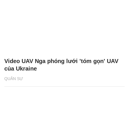
Video UAV Nga phóng lưới 'tóm gọn' UAV
của Ukraine
QUÂN SỰ