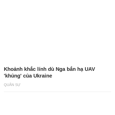
Khoảnh khắc lính dù Nga bắn hạ UAV
'khủng' của Ukraine
QUÂN SỰ