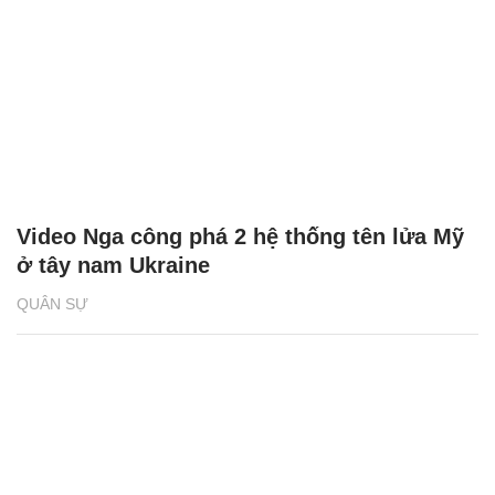
Video Nga công phá 2 hệ thống tên lửa Mỹ
ở tây nam Ukraine
QUÂN SỰ