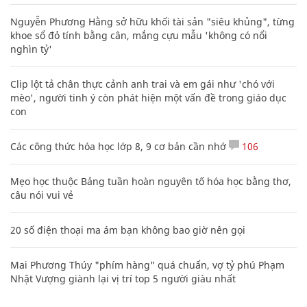
Nguyễn Phương Hằng sở hữu khối tài sản "siêu khủng", từng
khoe sổ đỏ tính bằng cân, mắng cựu mẫu 'không có nổi
nghìn tỷ'
Clip lột tả chân thực cảnh anh trai và em gái như 'chó với
mèo', người tinh ý còn phát hiện một vấn đề trong giáo dục
con
Các công thức hóa học lớp 8, 9 cơ bản cần nhớ
106
Mẹo học thuộc Bảng tuần hoàn nguyên tố hóa học bằng thơ,
câu nói vui vẻ
20 số điện thoại ma ám bạn không bao giờ nên gọi
Mai Phương Thúy "phím hàng" quá chuẩn, vợ tỷ phú Phạm
Nhật Vượng giành lại vị trí top 5 người giàu nhất