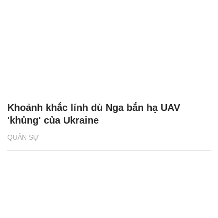
Khoảnh khắc lính dù Nga bắn hạ UAV
'khủng' của Ukraine
QUÂN SỰ