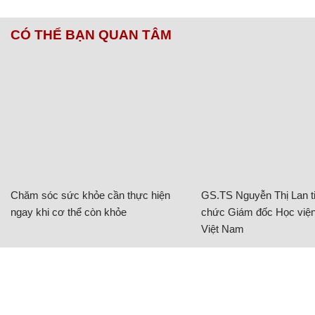
CÓ THỂ BẠN QUAN TÂM
Chăm sóc sức khỏe cần thực hiện
GS.TS Nguyễn Thị Lan ti
ngay khi cơ thể còn khỏe
chức Giám đốc Học viện
Việt Nam