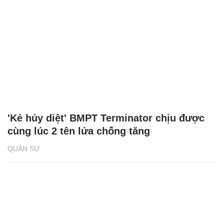
'Kẻ hủy diệt' BMPT Terminator chịu được
cùng lúc 2 tên lửa chống tăng
QUÂN SỰ