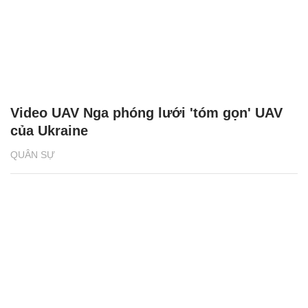
Video UAV Nga phóng lưới 'tóm gọn' UAV
của Ukraine
QUÂN SỰ