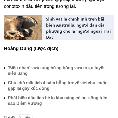
conotoxin đầu tiên trong tương lai.
Sinh vật lạ chình ình trên bãi
biển Australia, người dân địa
phương cho là 'người ngoài Trái
Đất'
Hoàng Dung (lược dịch)
'Siêu nhân' vừa tung hứng bóng vừa trượt tuyết
siêu đẳng
Chú chó mất tích 4 năm bỗng trở về với chủ, cuộc
gặp lại gây xúc động
Phát hiện dấu tích hé lộ khả năng có sự sống trên
sao Diêm Vương
Chủ đề:
ốc biển