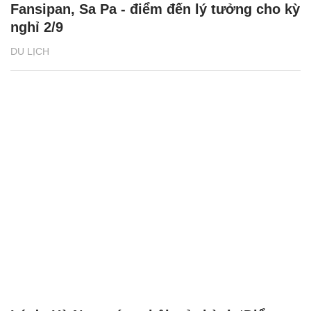
Fansipan, Sa Pa - điểm đến lý tưởng cho kỳ
nghỉ 2/9
DU LỊCH