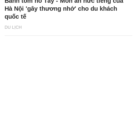
Bánh tôm hồ Tây - Món ăn nức tiếng của
Hà Nội 'gây thương nhớ' cho du khách
quốc tế
DU LỊCH