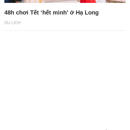
48h chơi Tết ‘hết mình’ ở Hạ Long
DU LỊCH