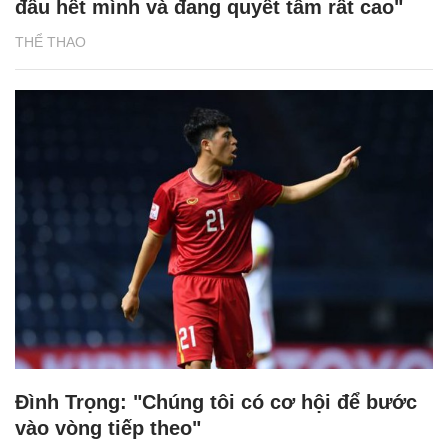
đấu hết mình và đang quyết tâm rất cao"
THỂ THAO
Đình Trọng: "Chúng tôi có cơ hội để bước
vào vòng tiếp theo"