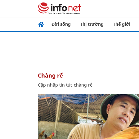
Đời sống
Thị trường
Thế giới
chàng rể
Cập nhập tin tức chàng rể