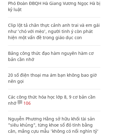
Phó Đoàn ĐBQH Hà Giang Vương Ngọc Hà bị
kỷ luật
Clip lột tả chân thực cảnh anh trai và em gái
như 'chó với mèo', người tinh ý còn phát
hiện một vấn đề trong giáo dục con
Bảng công thức đạo hàm nguyên hàm cơ
bản cần nhớ
20 số điện thoại ma ám bạn không bao giờ
nên gọi
Các công thức hóa học lớp 8, 9 cơ bản cần
nhớ
106
Nguyễn Phương Hằng sở hữu khối tài sản
"siêu khủng", từng khoe sổ đỏ tính bằng
cân, mắng cựu mẫu 'không có nổi nghìn tỷ'