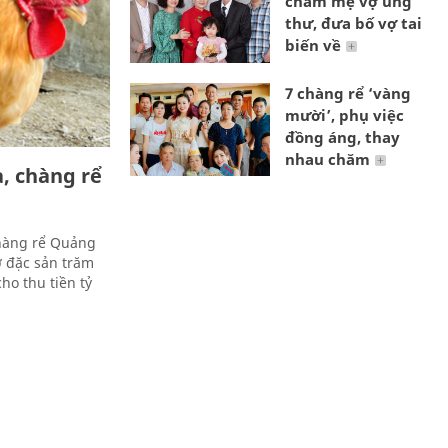
chăm mẹ vợ ung
thư, đưa bố vợ tai
biến về
7 chàng rể ‘vàng
mười’, phụ việc
đồng áng, thay
nhau chăm
, chàng rể
chàng rể Quảng
ờ đặc sản trăm
o thu tiền tỷ