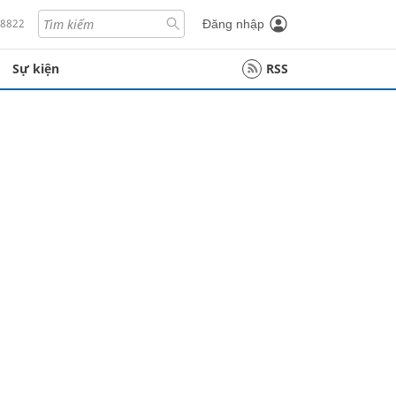
18822
Đăng nhập
Sự kiện
RSS