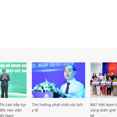
hị Lan tiếp tục
Tìm hướng phát triển du lịch
BAT Việt Nam t
đốc Học viện
y tế
vùng biên giới 
iệt Nam
kế