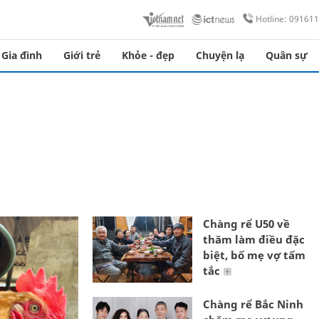
Hotline: 09161
Gia đình
Giới trẻ
Khỏe - đẹp
Chuyện lạ
Quân sự
Chàng rể U50 về
thăm làm điều đặc
biệt, bố mẹ vợ tấm
tắc
Chàng rể Bắc Ninh