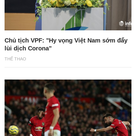
Chủ tịch VPF: "Hy vọng Việt Nam sớm đẩy
lùi dịch Corona"
THỂ THAO