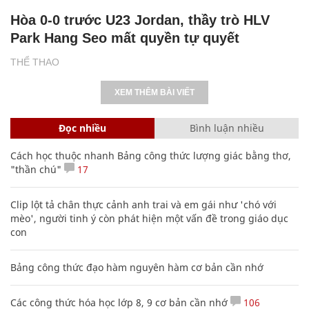
Hòa 0-0 trước U23 Jordan, thầy trò HLV
Park Hang Seo mất quyền tự quyết
THỂ THAO
XEM THÊM BÀI VIẾT
Đọc nhiều
Bình luận nhiều
Cách học thuộc nhanh Bảng công thức lượng giác bằng thơ,
"thần chú"
17
Clip lột tả chân thực cảnh anh trai và em gái như 'chó với
mèo', người tinh ý còn phát hiện một vấn đề trong giáo dục
con
Bảng công thức đạo hàm nguyên hàm cơ bản cần nhớ
Các công thức hóa học lớp 8, 9 cơ bản cần nhớ
106