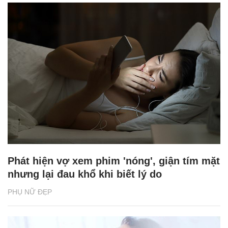
Phát hiện vợ xem phim 'nóng', giận tím mặt
nhưng lại đau khổ khi biết lý do
PHỤ NỮ ĐẸP