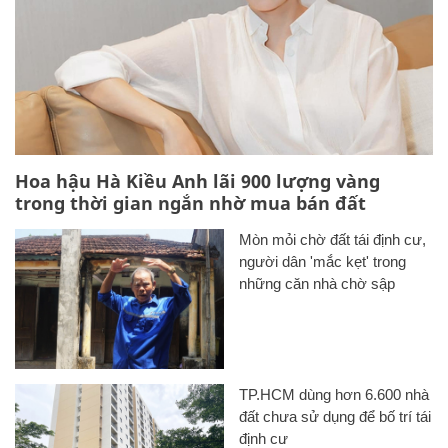
Hoa hậu Hà Kiều Anh lãi 900 lượng vàng
trong thời gian ngắn nhờ mua bán đất
Mòn mỏi chờ đất tái định cư,
người dân 'mắc kẹt' trong
những căn nhà chờ sập
TP.HCM dùng hơn 6.600 nhà
đất chưa sử dụng để bố trí tái
định cư