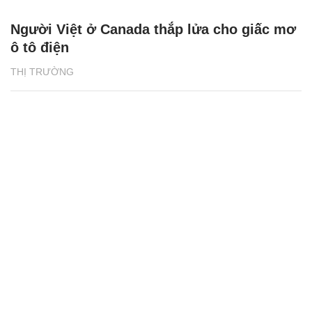
Người Việt ở Canada thắp lửa cho giấc mơ
ô tô điện
THỊ TRƯỜNG