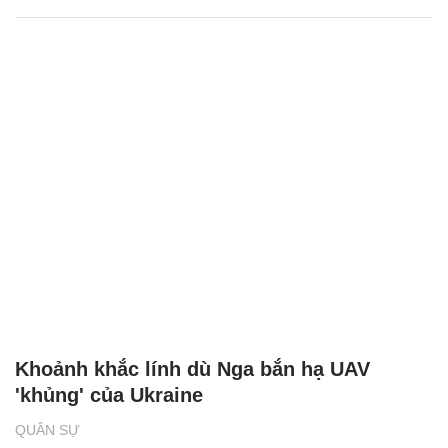
Khoảnh khắc lính dù Nga bắn hạ UAV
'khủng' của Ukraine
QUÂN SỰ