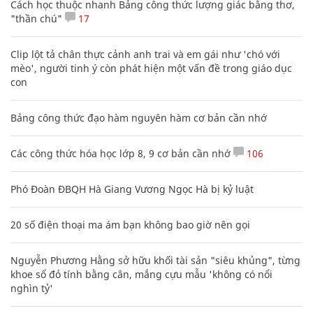
Cách học thuộc nhanh Bảng công thức lượng giác bằng thơ,
"thần chú"
17
Clip lột tả chân thực cảnh anh trai và em gái như 'chó với
mèo', người tinh ý còn phát hiện một vấn đề trong giáo dục
con
Bảng công thức đạo hàm nguyên hàm cơ bản cần nhớ
Các công thức hóa học lớp 8, 9 cơ bản cần nhớ
106
Phó Đoàn ĐBQH Hà Giang Vương Ngọc Hà bị kỷ luật
20 số điện thoại ma ám bạn không bao giờ nên gọi
Nguyễn Phương Hằng sở hữu khối tài sản "siêu khủng", từng
khoe sổ đỏ tính bằng cân, mắng cựu mẫu 'không có nổi
nghìn tỷ'