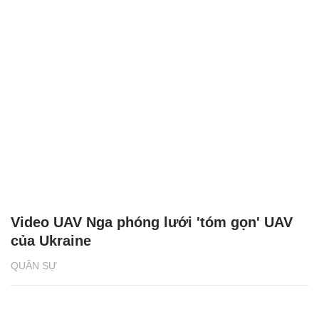
Video UAV Nga phóng lưới 'tóm gọn' UAV
của Ukraine
QUÂN SỰ