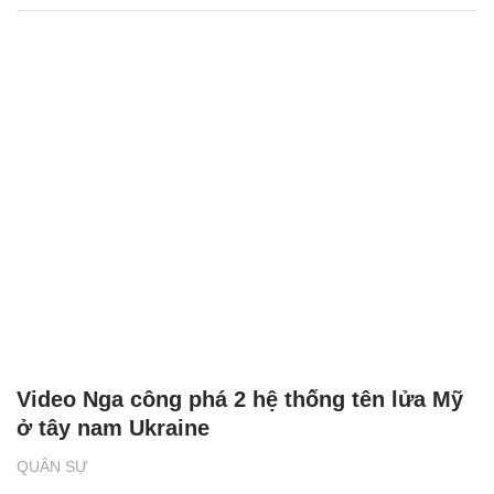
Video Nga công phá 2 hệ thống tên lửa Mỹ
ở tây nam Ukraine
QUÂN SỰ