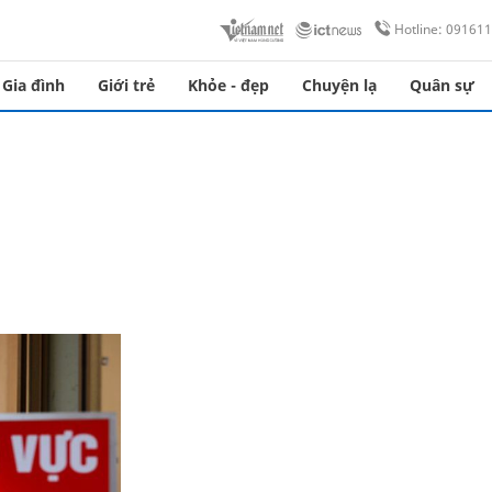
Hotline: 09161
Gia đình
Giới trẻ
Khỏe - đẹp
Chuyện lạ
Quân sự