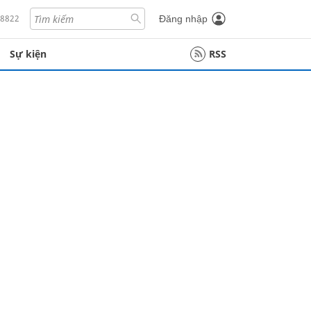
18822
Đăng nhập
Sự kiện
RSS