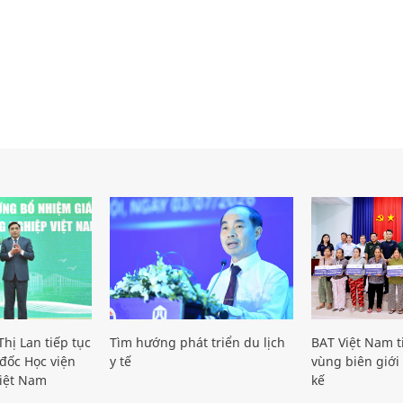
hị Lan tiếp tục
Tìm hướng phát triển du lịch
BAT Việt Nam t
đốc Học viện
y tế
vùng biên giới 
iệt Nam
kế