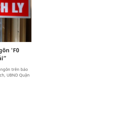
gôn 'F0
ải”
 ngôn trên báo
dịch, UBND Quận