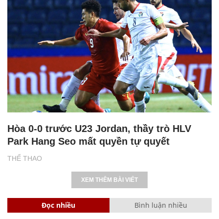
Hòa 0-0 trước U23 Jordan, thầy trò HLV
Park Hang Seo mất quyền tự quyết
THỂ THAO
XEM THÊM BÀI VIẾT
Đọc nhiều
Bình luận nhiều