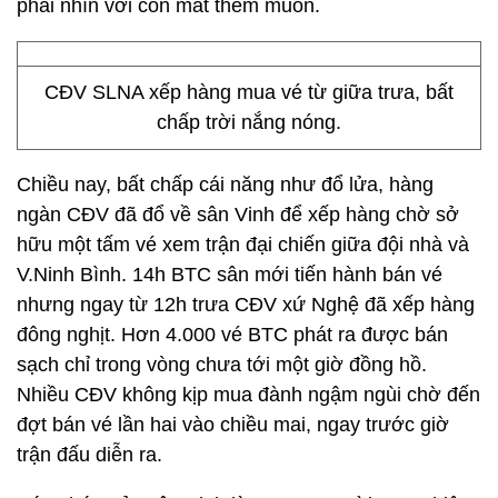
phải nhìn với con mắt thèm muốn.
CĐV SLNA xếp hàng mua vé từ giữa trưa, bất
chấp trời nắng nóng.
Chiều nay, bất chấp cái năng như đổ lửa, hàng
ngàn CĐV đã đổ về sân Vinh để xếp hàng chờ sở
hữu một tấm vé xem trận đại chiến giữa đội nhà và
V.Ninh Bình. 14h BTC sân mới tiến hành bán vé
nhưng ngay từ 12h trưa CĐV xứ Nghệ đã xếp hàng
đông nghịt. Hơn 4.000 vé BTC phát ra được bán
sạch chỉ trong vòng chưa tới một giờ đồng hồ.
Nhiều CĐV không kịp mua đành ngậm ngùi chờ đến
đợt bán vé lần hai vào chiều mai, ngay trước giờ
trận đấu diễn ra.