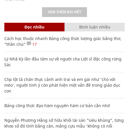
XEM THÊM BÀI VIẾT
Đọc nhiều
Bình luận nhiều
Cách học thuộc nhanh Bảng công thức lượng giác bằng thơ,
"thần chú"
17
Lý Nhã Kỳ lần đầu tâm sự về người cha Liệt sĩ đặc công rừng
Sác
Clip lột tả chân thực cảnh anh trai và em gái như 'chó với
mèo', người tinh ý còn phát hiện một vấn đề trong giáo dục
con
Bảng công thức đạo hàm nguyên hàm cơ bản cần nhớ
Nguyễn Phương Hằng sở hữu khối tài sản "siêu khủng", từng
khoe sổ đỏ tính bằng cân, mắng cựu mẫu 'không có nổi