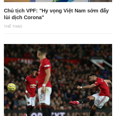
Chủ tịch VPF: "Hy vọng Việt Nam sớm đẩy
lùi dịch Corona"
THỂ THAO