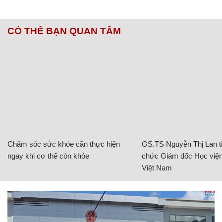
CÓ THỂ BẠN QUAN TÂM
Chăm sóc sức khỏe cần thực hiện
GS.TS Nguyễn Thị Lan ti
ngay khi cơ thể còn khỏe
chức Giám đốc Học viện
Việt Nam