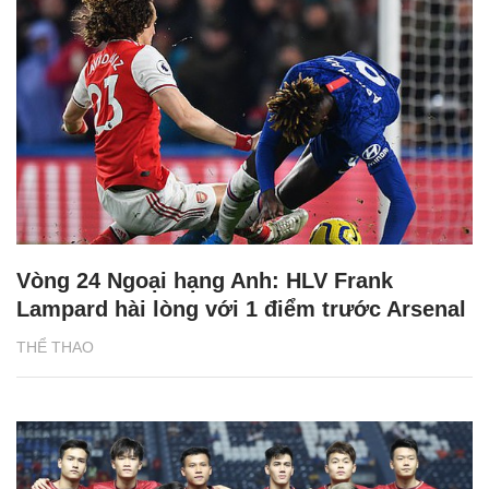
Vòng 24 Ngoại hạng Anh: HLV Frank
Lampard hài lòng với 1 điểm trước Arsenal
THỂ THAO