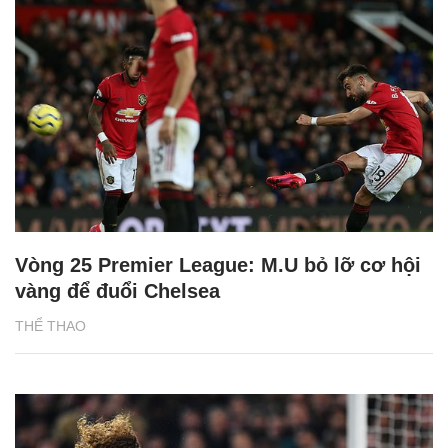
Vòng 25 Premier League: M.U bỏ lỡ cơ hội
vàng để đuổi Chelsea
THỂ THAO