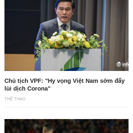
Chủ tịch VPF: "Hy vọng Việt Nam sớm đẩy
lùi dịch Corona"
THỂ THAO