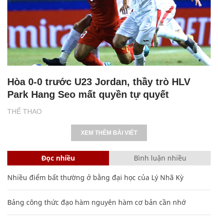
Hòa 0-0 trước U23 Jordan, thầy trò HLV
Park Hang Seo mất quyền tự quyết
THỂ THAO
XEM THÊM BÀI VIẾT
Đọc nhiều
Bình luận nhiều
Nhiều điểm bất thường ở bằng đại học của Lý Nhã Kỳ
Bảng công thức đạo hàm nguyên hàm cơ bản cần nhớ