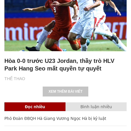
Hòa 0-0 trước U23 Jordan, thầy trò HLV
Park Hang Seo mất quyền tự quyết
THỂ THAO
XEM THÊM BÀI VIẾT
Đọc nhiều
Bình luận nhiều
Phó Đoàn ĐBQH Hà Giang Vương Ngọc Hà bị kỷ luật