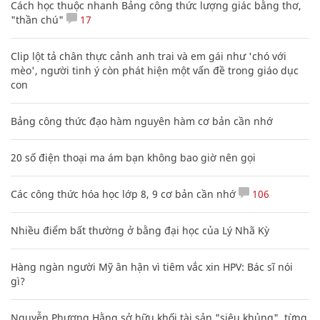
Cách học thuộc nhanh Bảng công thức lượng giác bằng thơ,
"thần chú"
17
Clip lột tả chân thực cảnh anh trai và em gái như 'chó với
mèo', người tinh ý còn phát hiện một vấn đề trong giáo dục
con
Bảng công thức đạo hàm nguyên hàm cơ bản cần nhớ
20 số điện thoại ma ám bạn không bao giờ nên gọi
Các công thức hóa học lớp 8, 9 cơ bản cần nhớ
106
Nhiều điểm bất thường ở bằng đại học của Lý Nhã Kỳ
Hàng ngàn người Mỹ ân hận vì tiêm vắc xin HPV: Bác sĩ nói
gì?
Nguyễn Phương Hằng sở hữu khối tài sản "siêu khủng", từng