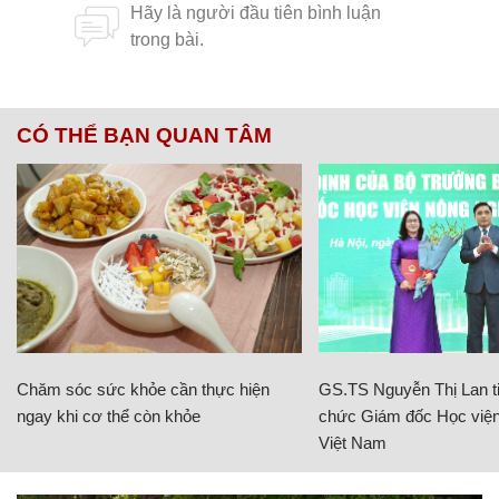
CÓ THỂ BẠN QUAN TÂM
Chăm sóc sức khỏe cần thực hiện
GS.TS Nguyễn Thị Lan ti
ngay khi cơ thể còn khỏe
chức Giám đốc Học viện
Việt Nam