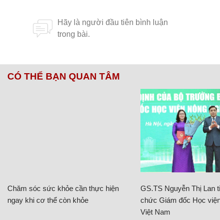
CÓ THỂ BẠN QUAN TÂM
Chăm sóc sức khỏe cần thực hiện
GS.TS Nguyễn Thị Lan ti
ngay khi cơ thể còn khỏe
chức Giám đốc Học viện
Việt Nam