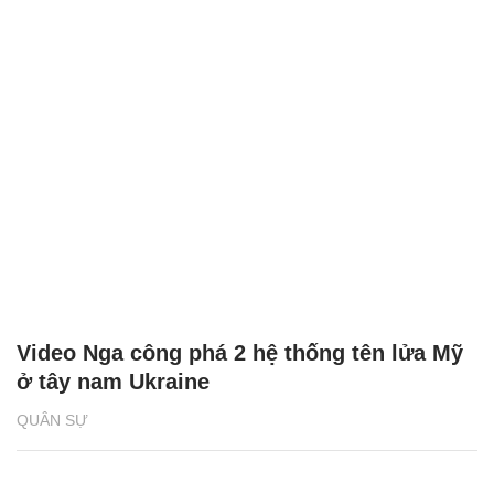
Video Nga công phá 2 hệ thống tên lửa Mỹ
ở tây nam Ukraine
QUÂN SỰ