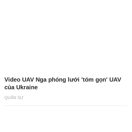
Video UAV Nga phóng lưới 'tóm gọn' UAV
của Ukraine
QUÂN SỰ