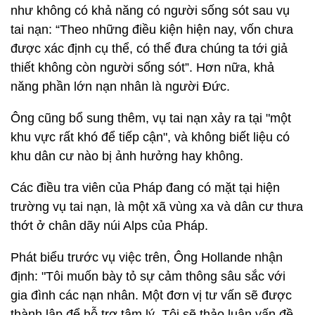
như không có khả năng có người sống sót sau vụ
tai nạn: “Theo những điều kiện hiện nay, vốn chưa
được xác định cụ thể, có thể đưa chúng ta tới giả
thiết không còn người sống sót”. Hơn nữa, khả
năng phần lớn nạn nhân là người Đức.
Ông cũng bổ sung thêm, vụ tai nạn xảy ra tại "một
khu vực rất khó để tiếp cận", và không biết liệu có
khu dân cư nào bị ảnh hưởng hay không.
Các điều tra viên của Pháp đang có mặt tại hiện
trường vụ tai nạn, là một xã vùng xa và dân cư thưa
thớt ở chân dãy núi Alps của Pháp.
Phát biểu trước vụ việc trên, Ông Hollande nhận
định: "Tôi muốn bày tỏ sự cảm thông sâu sắc với
gia đình các nạn nhân. Một đơn vị tư vấn sẽ được
thành lập để hỗ trợ tâm lý. Tôi sẽ thảo luận vấn đề