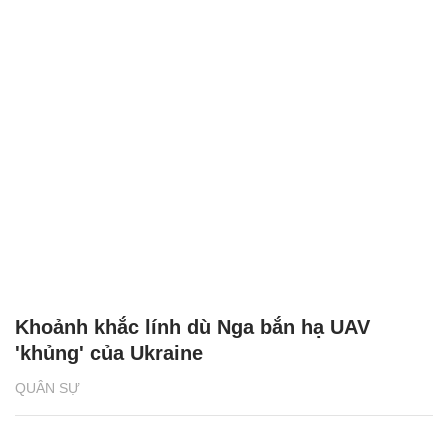
Khoảnh khắc lính dù Nga bắn hạ UAV
'khủng' của Ukraine
QUÂN SỰ