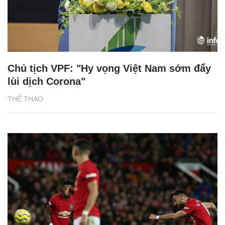
Chủ tịch VPF: "Hy vọng Việt Nam sớm đẩy
lùi dịch Corona"
THỂ THAO