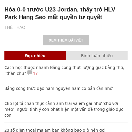
Hòa 0-0 trước U23 Jordan, thầy trò HLV
Park Hang Seo mất quyền tự quyết
THỂ THAO
XEM THÊM BÀI VIẾT
Đọc nhiều
Bình luận nhiều
Cách học thuộc nhanh Bảng công thức lượng giác bằng thơ,
"thần chú"
17
Bảng công thức đạo hàm nguyên hàm cơ bản cần nhớ
Clip lột tả chân thực cảnh anh trai và em gái như 'chó với
mèo', người tinh ý còn phát hiện một vấn đề trong giáo dục
con
20 số điện thoại ma ám bạn không bao giờ nên gọi