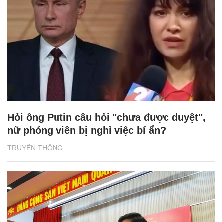
Hỏi ông Putin câu hỏi "chưa được duyệt",
nữ phóng viên bị nghỉ việc bí ẩn?
TRUYỀN THÔNG