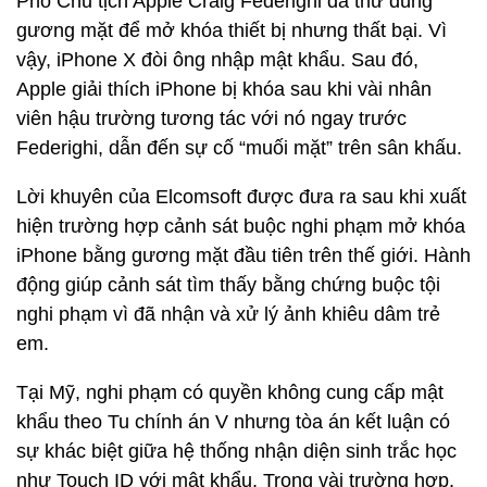
Phó Chủ tịch Apple Craig Federighi đã thử dùng
gương mặt để mở khóa thiết bị nhưng thất bại. Vì
vậy, iPhone X đòi ông nhập mật khẩu. Sau đó,
Apple giải thích iPhone bị khóa sau khi vài nhân
viên hậu trường tương tác với nó ngay trước
Federighi, dẫn đến sự cố “muối mặt” trên sân khấu.
Lời khuyên của Elcomsoft được đưa ra sau khi xuất
hiện trường hợp cảnh sát buộc nghi phạm mở khóa
iPhone bằng gương mặt đầu tiên trên thế giới. Hành
động giúp cảnh sát tìm thấy bằng chứng buộc tội
nghi phạm vì đã nhận và xử lý ảnh khiêu dâm trẻ
em.
Tại Mỹ, nghi phạm có quyền không cung cấp mật
khẩu theo Tu chính án V nhưng tòa án kết luận có
sự khác biệt giữa hệ thống nhận diện sinh trắc học
như Touch ID với mật khẩu. Trong vài trường hợp,