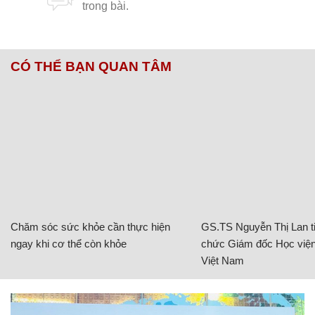
CÓ THỂ BẠN QUAN TÂM
Chăm sóc sức khỏe cần thực hiện
GS.TS Nguyễn Thị Lan ti
ngay khi cơ thể còn khỏe
chức Giám đốc Học viện
Việt Nam