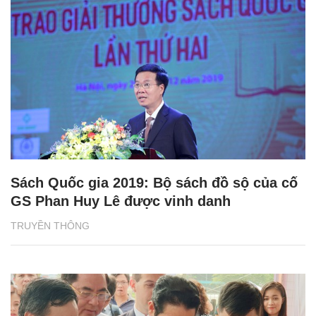
Sách Quốc gia 2019: Bộ sách đồ sộ của cố
GS Phan Huy Lê được vinh danh
TRUYỀN THÔNG