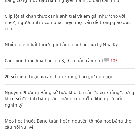
Bảng công thức đạo hàm nguyên hàm cơ bản cần nhớ
Clip lột tả chân thực cảnh anh trai và em gái như 'chó với
mèo', người tinh ý còn phát hiện một vấn đề trong giáo dục
con
Nhiều điểm bất thường ở bằng đại học của Lý Nhã Kỳ
Các công thức hóa học lớp 8, 9 cơ bản cần nhớ
106
20 số điện thoại ma ám bạn không bao giờ nên gọi
Nguyễn Phương Hằng sở hữu khối tài sản "siêu khủng", từng
khoe sổ đỏ tính bằng cân, mắng cựu mẫu 'không có nổi
nghìn tỷ'
Mẹo học thuộc Bảng tuần hoàn nguyên tố hóa học bằng thơ,
câu nói vui vẻ