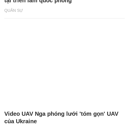
tại triển lãm quốc phòng
QUÂN SỰ
Video UAV Nga phóng lưới 'tóm gọn' UAV
của Ukraine