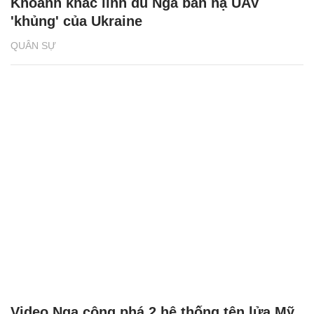
Khoảnh khắc lính dù Nga bắn hạ UAV
'khủng' của Ukraine
QUÂN SỰ
Video Nga công phá 2 hệ thống tên lửa Mỹ