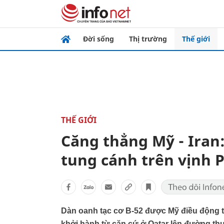
Đời sống
Thị trường
Thế giới
THẾ GIỚI
Căng thẳng Mỹ - Iran:
tung cánh trên vịnh P
Dàn oanh tạc cơ B-52 được Mỹ điều động tớ
khởi hành từ căn cứ ở Qatar lên đường thự