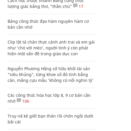
Cách học thuộc nhanh Bảng công thức
lượng giác bằng thơ, "thần chú"
17
Bảng công thức đạo hàm nguyên hàm cơ
bản cần nhớ
Clip lột tả chân thực cảnh anh trai và em gái
như 'chó với mèo', người tinh ý còn phát
hiện một vấn đề trong giáo dục con
Nguyễn Phương Hằng sở hữu khối tài sản
"siêu khủng", từng khoe sổ đỏ tính bằng
cân, mắng cựu mẫu 'không có nổi nghìn tỷ'
Các công thức hóa học lớp 8, 9 cơ bản cần
nhớ
106
Truy nã kẻ giết bạn thân rồi chôn ngồi dưới
bãi cát