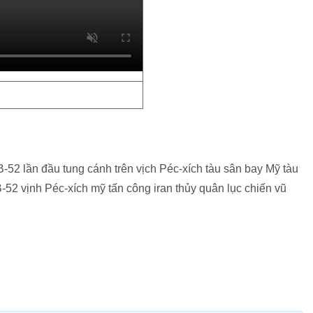
-52 lần đầu tung cánh trên vịch Péc-xích tàu sân bay Mỹ tàu
52 vịnh Péc-xích mỹ tấn công iran thủy quân lục chiến vũ