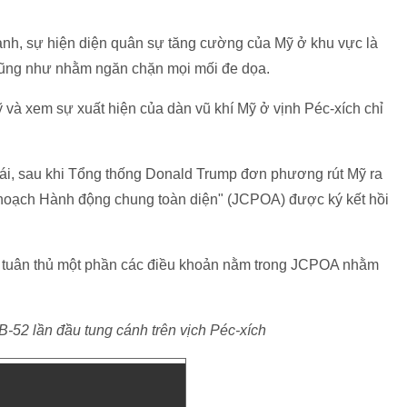
nh, sự hiện diện quân sự tăng cường của Mỹ ở khu vực là
n cũng như nhằm ngăn chặn mọi mối đe dọa.
và xem sự xuất hiện của dàn vũ khí Mỹ ở vịnh Péc-xích chỉ
oái, sau khi Tổng thống Donald Trump đơn phương rút Mỹ ra
 hoạch Hành động chung toàn diện" (JCPOA) được ký kết hồi
ng tuân thủ một phần các điều khoản nằm trong JCPOA nhằm
B-52 lần đầu tung cánh trên vịch Péc-xích