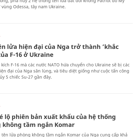
công, phá hủy 2 hệ thống tên lửa đất đối không Patriot do Mỹ
ở vùng Odessa, tây nam Ukraine.
Ự
ên lửa hiện đại của Nga trở thành ‘khắc
của F-16 ở Ukraine
 kích F-16 mà các nước NATO hứa chuyển cho Ukraine sẽ bị các
hiện đại của Nga săn lùng, và tiêu diệt giống như cuộc tấn công
ủy 5 chiếc Su-27 gần đây.
Ự
é lộ phiên bản xuất khẩu của hệ thống
 không tầm ngắn Komar
 tên lửa phòng không tầm ngắn Komar của Nga cung cấp khả