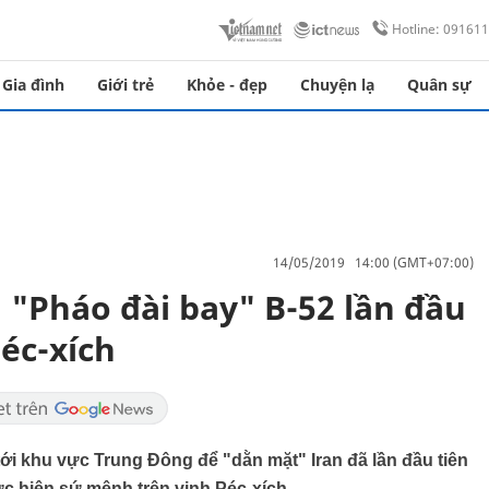
Hotline: 09161
Gia đình
Giới trẻ
Khỏe - đẹp
Chuyện lạ
Quân sự
14/05/2019 14:00 (GMT+07:00)
 "Pháo đài bay" B-52 lần đầu
éc-xích
i khu vực Trung Đông để "dằn mặt" Iran đã lần đầu tiên
c hiện sứ mệnh trên vịnh Péc-xích.