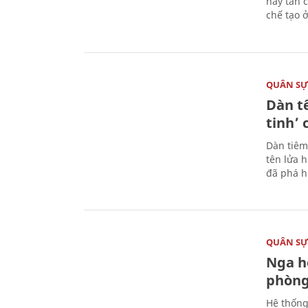
này tấn 
chế tạo 
QUÂN S
Dàn t
tinh’ 
Dàn tiêm
tên lửa 
đã phá h
QUÂN S
Nga h
phòng
Hệ thống