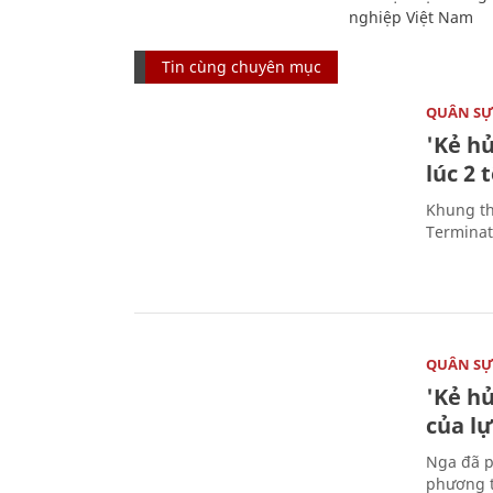
nghiệp Việt Nam
Tin cùng chuyên mục
QUÂN S
'Kẻ h
lúc 2 
Khung th
Terminato
QUÂN S
'Kẻ h
của l
Nga đã p
phương t