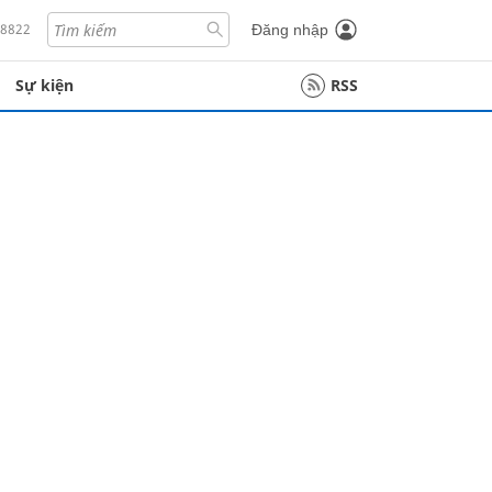
18822
Đăng nhập
Sự kiện
RSS