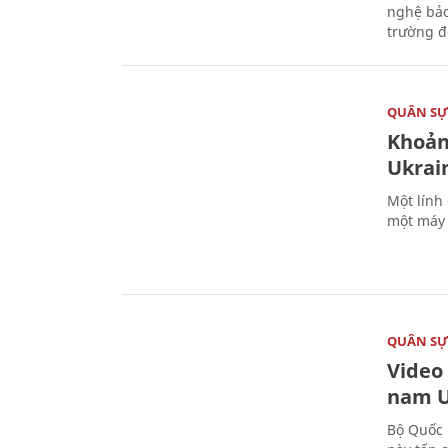
nghệ bảo
trường đô
QUÂN S
Khoản
Ukrai
Một lính
một máy 
QUÂN S
Video
nam U
Bộ Quốc 