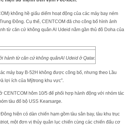
OM) không hề giấu diếm hoạt động của các máy bay ném
ực Trung Đông. Cụ thể, CENTCOM đã cho công bố hình ảnh
 cánh từ căn cứ không quân Al Udeid nằm gần thủ đô Doha của
ởi hành từ căn cứ không quânAl Udeid ở Qatar.
ủa các máy bay B-52H không được công bố, nhưng theo Lầu
à lợi ích của Mỹtrong khu vực”.
ở CENTCOM hôm 10/5 để phối hợp hành động với nhóm tác
hóm tàu đổ bộ USS Kearsarge.
Đông hiện có dàn chiến hạm gồm tàu sân bay, tàu khu trục
riot, một đơn vị thủy quân lục chiến cùng các chiến đấu cơ