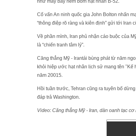
như máy bay ném bom hạt nhân B-52.
Cố vấn An ninh quốc gia John Bolton nhấn mạ
“thông điệp rõ ràng và kiên định” gửi tới Ira
Về phần mình, Iran phủ nhận cáo buộc của Mỹ 
là “chiến tranh tâm lý”.
Căng thẳng Mỹ - Irantái bùng phát từ năm ng
khỏi hiệp ước hạt nhân lịch sử mang tên "Kế
năm 20015.
Hồi tuần trước, Tehran cũng ra tuyên bố dừ
đáp trả Washington.
Video: Căng thẳng Mỹ - Iran, dàn oanh tạc cơ 