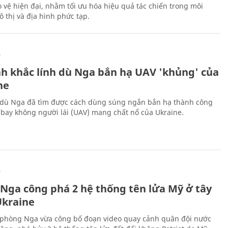
 vệ hiện đại, nhằm tối ưu hóa hiệu quả tác chiến trong môi
 thị và địa hình phức tạp.
Ự
h khắc lính dù Nga bắn hạ UAV 'khủng' của
ne
 dù Nga đã tìm được cách dùng súng ngắn bắn hạ thành công
bay không người lái (UAV) mang chất nổ của Ukraine.
Ự
 Nga công phá 2 hệ thống tên lửa Mỹ ở tây
kraine
phòng Nga vừa công bố đoạn video quay cảnh quân đội nước