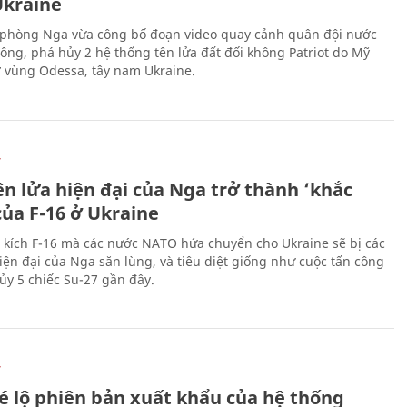
kraine
phòng Nga vừa công bố đoạn video quay cảnh quân đội nước
công, phá hủy 2 hệ thống tên lửa đất đối không Patriot do Mỹ
ở vùng Odessa, tây nam Ukraine.
Ự
ên lửa hiện đại của Nga trở thành ‘khắc
của F-16 ở Ukraine
 kích F-16 mà các nước NATO hứa chuyển cho Ukraine sẽ bị các
hiện đại của Nga săn lùng, và tiêu diệt giống như cuộc tấn công
ủy 5 chiếc Su-27 gần đây.
Ự
é lộ phiên bản xuất khẩu của hệ thống