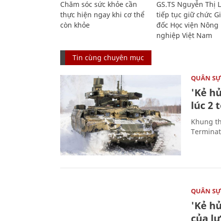
Chăm sóc sức khỏe cần
GS.TS Nguyễn Thị 
thực hiện ngay khi cơ thể
tiếp tục giữ chức 
còn khỏe
đốc Học viện Nông
nghiệp Việt Nam
Tin cùng chuyên mục
QUÂN S
'Kẻ h
lúc 2 
Khung th
Terminato
QUÂN S
'Kẻ h
của l