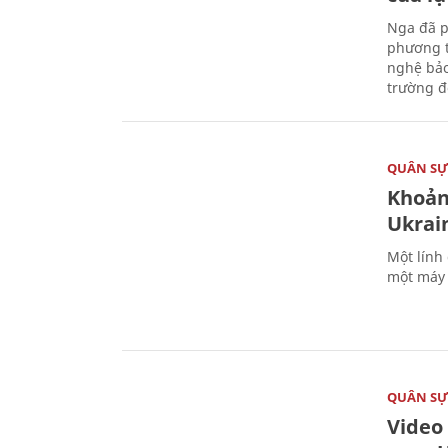
Nga đã p
phương t
nghệ bảo
trường đô
QUÂN S
Khoản
Ukrai
Một lính
một máy 
QUÂN S
Video