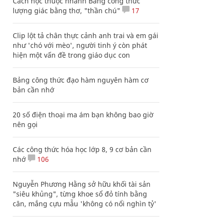
Cách học thuộc nhanh Bảng công thức
lượng giác bằng thơ, "thần chú"
17
Clip lột tả chân thực cảnh anh trai và em gái
như 'chó với mèo', người tinh ý còn phát
hiện một vấn đề trong giáo dục con
Bảng công thức đạo hàm nguyên hàm cơ
bản cần nhớ
20 số điện thoại ma ám bạn không bao giờ
nên gọi
Các công thức hóa học lớp 8, 9 cơ bản cần
nhớ
106
Nguyễn Phương Hằng sở hữu khối tài sản
"siêu khủng", từng khoe sổ đỏ tính bằng
cân, mắng cựu mẫu 'không có nổi nghìn tỷ'