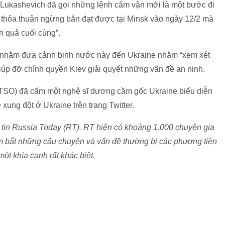
 Lukashevich đã gọi những lệnh cấm vận mới là một bước đi
 thỏa thuận ngừng bắn đạt được tại Minsk vào ngày 12/2 mà
h quả cuối cùng”.
 nhằm đưa cảnh binh nước này đến Ukraine nhằm “xem xét
iúp đỡ chính quyền Kiev giải quyết những vấn đề an ninh.
(TSO) đã cấm một nghệ sĩ dương cầm gốc Ukraine biểu diễn
xung đột ở Ukraine trên trang Twitter.
tin Russia Today (RT). RT hiện có khoảng 1.000 chuyên gia
ắm bắt những câu chuyện và vấn đề thường bị các phương tiện
một khía cạnh rất khác biệt.