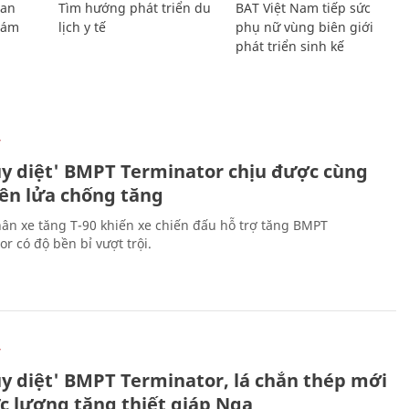
Lan
Tìm hướng phát triển du
BAT Việt Nam tiếp sức
Giám
lịch y tế
phụ nữ vùng biên giới
phát triển sinh kế
Ự
ủy diệt' BMPT Terminator chịu được cùng
tên lửa chống tăng
ân xe tăng T-90 khiến xe chiến đấu hỗ trợ tăng BMPT
r có độ bền bỉ vượt trội.
Ự
ủy diệt' BMPT Terminator, lá chắn thép mới
ực lượng tăng thiết giáp Nga