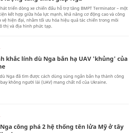
hát triển dòng xe chiến đấu hỗ trợ tăng BMPT Terminator – một
iện kết hợp giữa hỏa lực mạnh, khả năng cơ động cao và công
 vệ hiện đại, nhằm tối ưu hóa hiệu quả tác chiến trong môi
 thị và địa hình phức tạp.
Ự
h khắc lính dù Nga bắn hạ UAV 'khủng' của
ne
 dù Nga đã tìm được cách dùng súng ngắn bắn hạ thành công
bay không người lái (UAV) mang chất nổ của Ukraine.
Ự
 Nga công phá 2 hệ thống tên lửa Mỹ ở tây