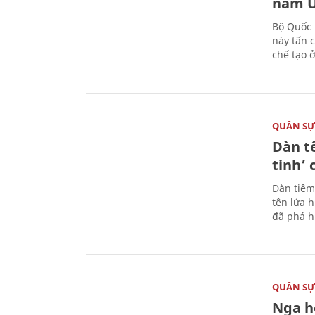
nam U
Bộ Quốc 
này tấn 
chế tạo 
QUÂN S
Dàn t
tinh’ 
Dàn tiêm
tên lửa 
đã phá h
QUÂN S
Nga h