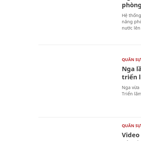
phòng
Hệ thống
năng phò
nước lên 
QUÂN S
Nga l
triển
Nga vừa 
Triển lã
QUÂN S
Video