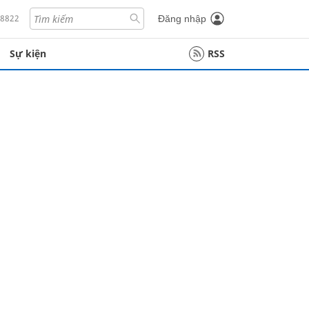
18822
Đăng nhập
Sự kiện
RSS