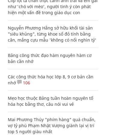
Clip lột tả chân thực cảnh anh trai và em gái
như 'chó với mèo', người tinh ý còn phát
hiện một vấn đề trong giáo dục con
Nguyễn Phương Hằng sở hữu khối tài sản
"siêu khủng", từng khoe sổ đỏ tính bằng
cân, mắng cựu mẫu 'không có nổi nghìn tỷ'
Bảng công thức đạo hàm nguyên hàm cơ
bản cần nhớ
Các công thức hóa học lớp 8, 9 cơ bản cần
nhớ
106
Mẹo học thuộc Bảng tuần hoàn nguyên tố
hóa học bằng thơ, câu nói vui vẻ
Mai Phương Thúy "phím hàng" quá chuẩn,
vợ tỷ phú Phạm Nhật Vượng giành lại vị trí
top 5 người giàu nhất