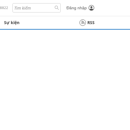
18822
Đăng nhập
Sự kiện
RSS