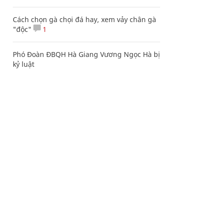
Cách chọn gà chọi đá hay, xem vảy chân gà
"độc"
1
Phó Đoàn ĐBQH Hà Giang Vương Ngọc Hà bị
kỷ luật