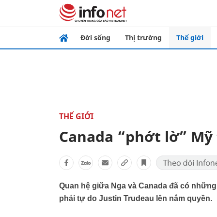
Đời sống
Thị trường
Thế giới
THẾ GIỚI
Canada “phớt lờ” Mỹ 
Quan hệ giữa Nga và Canada đã có những t
phái tự do Justin Trudeau lên nắm quyền.