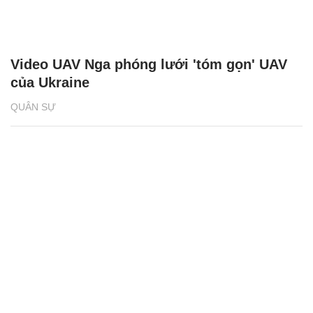
Video UAV Nga phóng lưới 'tóm gọn' UAV
của Ukraine
QUÂN SỰ