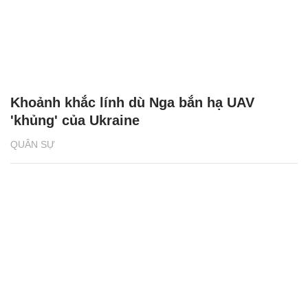
Khoảnh khắc lính dù Nga bắn hạ UAV
'khủng' của Ukraine
QUÂN SỰ