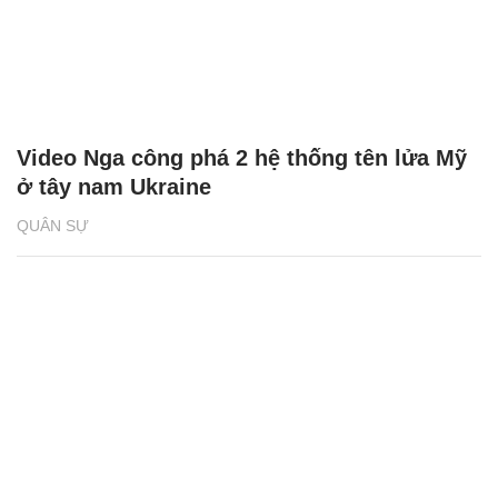
Video Nga công phá 2 hệ thống tên lửa Mỹ
ở tây nam Ukraine
QUÂN SỰ