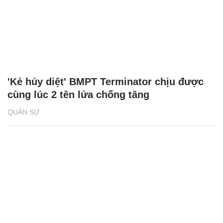
'Kẻ hủy diệt' BMPT Terminator chịu được
cùng lúc 2 tên lửa chống tăng
QUÂN SỰ