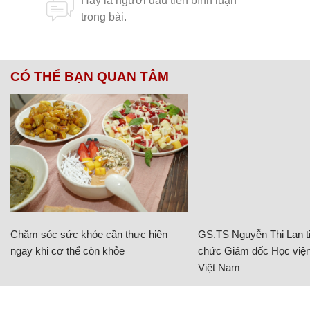
CÓ THỂ BẠN QUAN TÂM
Chăm sóc sức khỏe cần thực hiện
GS.TS Nguyễn Thị Lan ti
ngay khi cơ thể còn khỏe
chức Giám đốc Học viện
Việt Nam