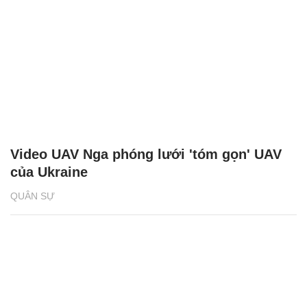
Video UAV Nga phóng lưới 'tóm gọn' UAV
của Ukraine
QUÂN SỰ