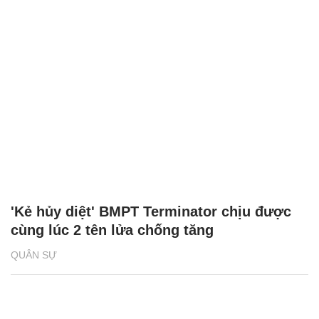
'Kẻ hủy diệt' BMPT Terminator chịu được
cùng lúc 2 tên lửa chống tăng
QUÂN SỰ