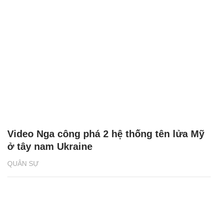
Video Nga công phá 2 hệ thống tên lửa Mỹ
ở tây nam Ukraine
QUÂN SỰ