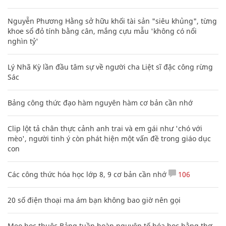
Nguyễn Phương Hằng sở hữu khối tài sản "siêu khủng", từng
khoe sổ đỏ tính bằng cân, mắng cựu mẫu 'không có nổi
nghìn tỷ'
Lý Nhã Kỳ lần đầu tâm sự về người cha Liệt sĩ đặc công rừng
Sác
Bảng công thức đạo hàm nguyên hàm cơ bản cần nhớ
Clip lột tả chân thực cảnh anh trai và em gái như 'chó với
mèo', người tinh ý còn phát hiện một vấn đề trong giáo dục
con
Các công thức hóa học lớp 8, 9 cơ bản cần nhớ
106
20 số điện thoại ma ám bạn không bao giờ nên gọi
Mẹo học thuộc Bảng tuần hoàn nguyên tố hóa học bằng thơ,