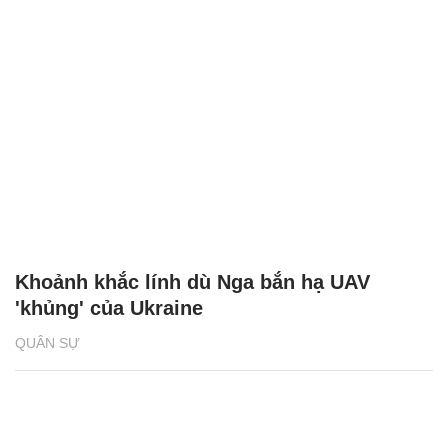
Khoảnh khắc lính dù Nga bắn hạ UAV
'khủng' của Ukraine
QUÂN SỰ