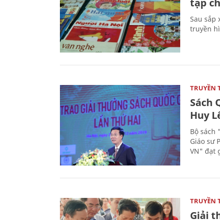
tạp ch
Sau sắp x
truyền hì
TRUYỀN 
Sách Q
Huy L
Bộ sách 
Giáo sư 
VN" đạt 
TRUYỀN 
Giải t