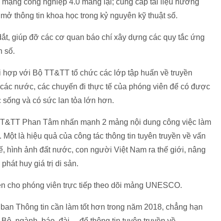
 mạng công nghiệp 4.0 mang lại; cung cấp tài liệu hướng
 mở thông tin khoa học trong kỷ nguyên kỹ thuật số.
t, giúp đỡ các cơ quan báo chí xây dựng các quy tắc ứng
n số.
hợp với Bộ TT&TT tổ chức các lớp tập huấn về truyền
 các nước, các chuyến đi thực tế của phóng viên để có được
sống và có sức lan tỏa lớn hơn.
ộ TT&TT Phan Tâm nhấn mạnh 2 mảng nội dung công việc làm
 Một là hiệu quả của công tác thông tin tuyên truyền về vấn
hế, hình ảnh đất nước, con người Việt Nam ra thế giới, nâng
hát huy giá trị di sản.
uyền cho phóng viên trực tiếp theo dõi mảng UNESCO.
 ban Thông tin cần làm tốt hơn trong năm 2018, chẳng hạn
Bộ, ngành, báo, đài… để thông tin tuyên truyền về