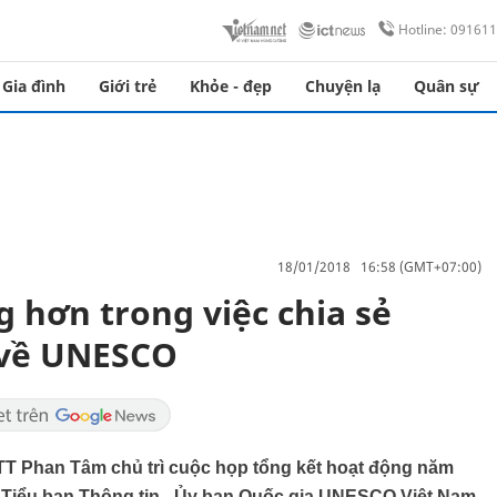
Hotline: 09161
Gia đình
Giới trẻ
Khỏe - đẹp
Chuyện lạ
Quân sự
18/01/2018 16:58 (GMT+07:00)
g hơn trong việc chia sẻ
í về UNESCO
&TT Phan Tâm chủ trì cuộc họp tổng kết hoạt động năm
 Tiểu ban Thông tin - Ủy ban Quốc gia UNESCO Việt Nam.