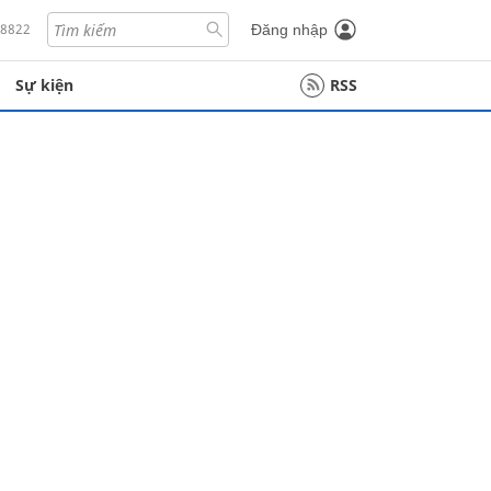
18822
Đăng nhập
Sự kiện
RSS