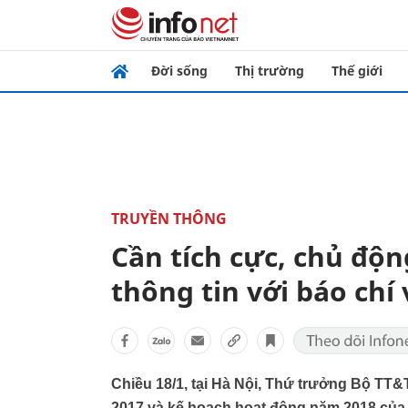
Đời sống
Thị trường
Thế giới
TRUYỀN THÔNG
Cần tích cực, chủ độn
thông tin với báo ch
Chiều 18/1, tại Hà Nội, Thứ trưởng Bộ TT
2017 và kế hoạch hoạt động năm 2018 của