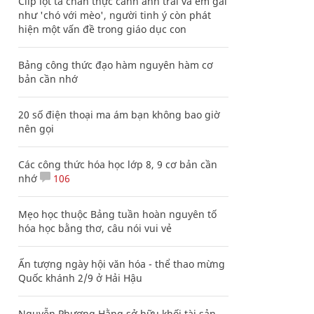
Clip lột tả chân thực cảnh anh trai và em gái
như 'chó với mèo', người tinh ý còn phát
hiện một vấn đề trong giáo dục con
Bảng công thức đạo hàm nguyên hàm cơ
bản cần nhớ
20 số điện thoại ma ám bạn không bao giờ
nên gọi
Các công thức hóa học lớp 8, 9 cơ bản cần
nhớ
106
Mẹo học thuộc Bảng tuần hoàn nguyên tố
hóa học bằng thơ, câu nói vui vẻ
Ấn tượng ngày hội văn hóa - thể thao mừng
Quốc khánh 2/9 ở Hải Hậu
Nguyễn Phương Hằng sở hữu khối tài sản