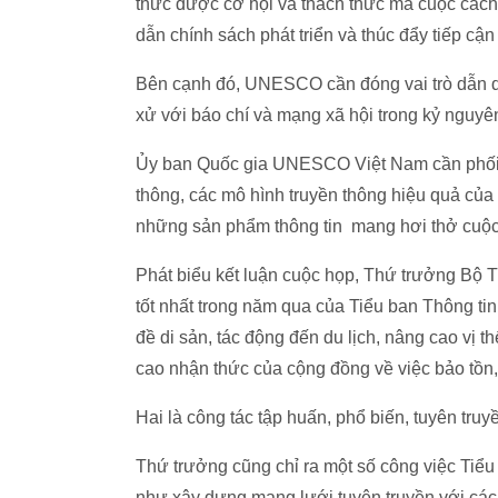
thức được cơ hội và thách thức mà cuộc cách
dẫn chính sách phát triển và thúc đẩy tiếp cận
Bên cạnh đó, UNESCO cần đóng vai trò dẫn dắ
xử với báo chí và mạng xã hội trong kỷ nguyê
Ủy ban Quốc gia UNESCO Việt Nam cần phối 
thông, các mô hình truyền thông hiệu quả của
những sản phẩm thông tin mang hơi thở cuộc 
Phát biểu kết luận cuộc họp, Thứ trưởng B
tốt nhất trong năm qua của Tiểu ban Thông tin.
đề di sản, tác động đến du lịch, nâng cao vị t
cao nhận thức của cộng đồng về việc bảo tồn, p
Hai là công tác tập huấn, phổ biến, tuyên tr
Thứ trưởng cũng chỉ ra một số công việc Tiểu
như xây dựng mạng lưới tuyên truyền với các 