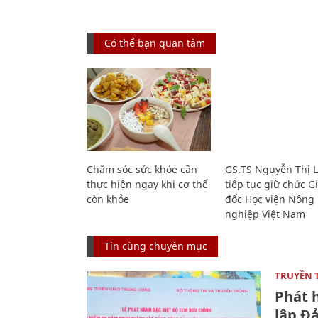
Có thể bạn quan tâm
Chăm sóc sức khỏe cần
GS.TS Nguyễn Thị 
thực hiện ngay khi cơ thể
tiếp tục giữ chức 
còn khỏe
đốc Học viện Nông
nghiệp Việt Nam
Tin cùng chuyên mục
TRUYỀN 
Phát 
lập Đ