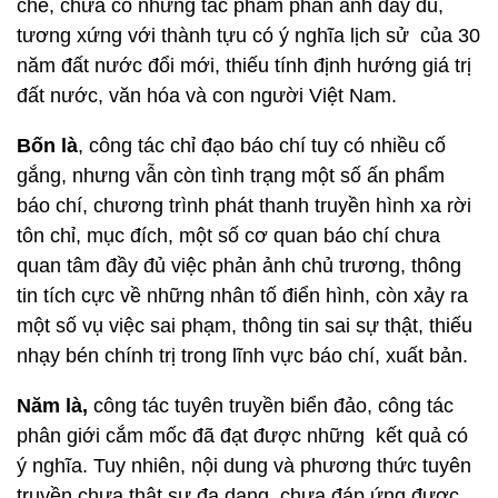
chế, chưa có những tác phẩm phản ảnh đầy đủ,
tương xứng với thành tựu có ý nghĩa lịch sử của 30
năm đất nước đổi mới, thiếu tính định hướng giá trị
đất nước, văn hóa và con người Việt Nam.
Bốn là
, công tác chỉ đạo báo chí tuy có nhiều cố
gắng, nhưng vẫn còn tình trạng một số ấn phẩm
báo chí, chương trình phát thanh truyền hình xa rời
tôn chỉ, mục đích, một số cơ quan báo chí chưa
quan tâm đầy đủ việc phản ảnh chủ trương, thông
tin tích cực về những nhân tố điển hình, còn xảy ra
một số vụ việc sai phạm, thông tin sai sự thật, thiếu
nhạy bén chính trị trong lĩnh vực báo chí, xuất bản.
Năm là,
công tác tuyên truyền biển đảo, công tác
phân giới cắm mốc đã đạt được những kết quả có
ý nghĩa. Tuy nhiên, nội dung và phương thức tuyên
truyền chưa thật sự đa dạng, chưa đáp ứng được