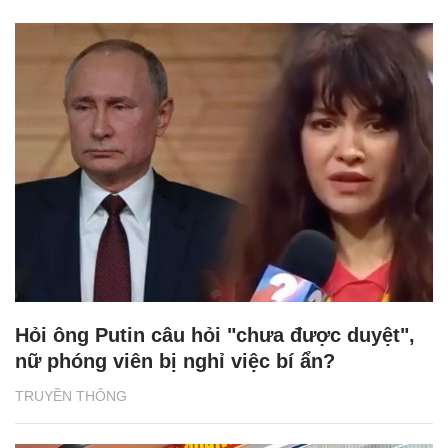
Hỏi ông Putin câu hỏi "chưa được duyệt",
nữ phóng viên bị nghỉ việc bí ẩn?
TRUYỀN THÔNG