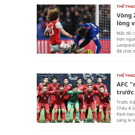
THỂ THA
Vòng 
lòng 
Mặc dù c
hơn ngườ
Lampard 
đã chơi m
THỂ THA
AFC "
trước 
Trước tr
Châu Á (
Park Han
sáng le 