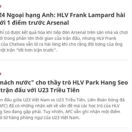
O
24 Ngoại hạng Anh: HLV Frank Lampard hài
với 1 điểm trước Arsenal
hỉ có được kết quả hòa khi tiếp đón Arsenal trên sân nhà và chơi
i trong phần lớn thời gian của trận đấu, nhưng HLV Frank
của Chelsea vẫn tỏ ra hài lòng khi cho rằng đội bóng của ông
ột trận “tốt hơn trận trước”.
O
mách nước" cho thầy trò HLV Park Hang Seo
trận đấu với U23 Triều Tiên
ận đấu giữa U23 Việt Nam vs U23 Triều Tiên, Liên đoàn bóng đá
AFC) đã có những nhận xét về vấn đề mà các học trò của HLV
g Seo đang gặp phải. Tuy nhiên, AFC vẫn ghi nhận một điểm
lói từ hàng phòng ngự của U23 Việt Nam.