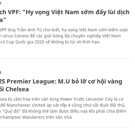
O
ịch VPF: "Hy vọng Việt Nam sớm đẩy lùi dịch
a"
 VPF ông Trần Anh Tú cho biết, hy vọng Việt Nam sớm kiểm soát
h virus Corona để các giải bóng đá chuyên nghiệp Việt Nam
 có Cup Quốc gia 2020 sẽ không bị lùi vô thời hạn.
O
25 Premier League: M.U bỏ lỡ cơ hội vàng
ổi Chelsea
sea bị cầm hòa trên sân King Power trước Leicester City là cơ
 để Manchester United áp sát tốp 4 cũng như cắt đuôi đối thủ,
n “Quỷ đỏ” đã không thể làm được điều này khi phải chia điểm
erhampton Wanderers trên sân nhà