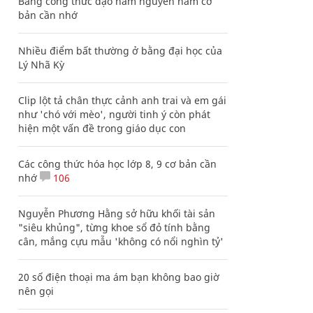
Bảng công thức đạo hàm nguyên hàm cơ
bản cần nhớ
Nhiều điểm bất thường ở bằng đại học của
Lý Nhã Kỳ
Clip lột tả chân thực cảnh anh trai và em gái
như 'chó với mèo', người tinh ý còn phát
hiện một vấn đề trong giáo dục con
Các công thức hóa học lớp 8, 9 cơ bản cần
nhớ
106
Nguyễn Phương Hằng sở hữu khối tài sản
"siêu khủng", từng khoe sổ đỏ tính bằng
cân, mắng cựu mẫu 'không có nổi nghìn tỷ'
20 số điện thoại ma ám bạn không bao giờ
nên gọi