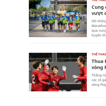
Cung 
vượt 
Với thôn
Marathon
qua cung
huyền th
THỂ THA
Thua 
vòng P
Thắng nữ
các cô g
vòng Play