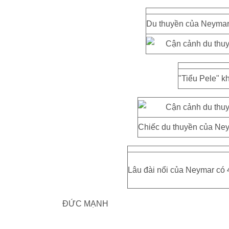
Du thuyền của Neymar đ
"Tiểu Pele" k
Chiếc du thuyền của Neym
Lâu đài nổi của Neymar có 4
ĐỨC MẠNH