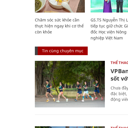
Chăm sóc sức khỏe cần
GS.TS Nguyễn Thị 
thực hiện ngay khi cơ thể
tiếp tục giữ chức 
còn khỏe
đốc Học viện Nông
nghiệp Việt Nam
Tin cùng chuyên mục
THỂ THA
VPBan
sốt vớ
Chưa đầy
đặc biệt
động viên
THỂ THA