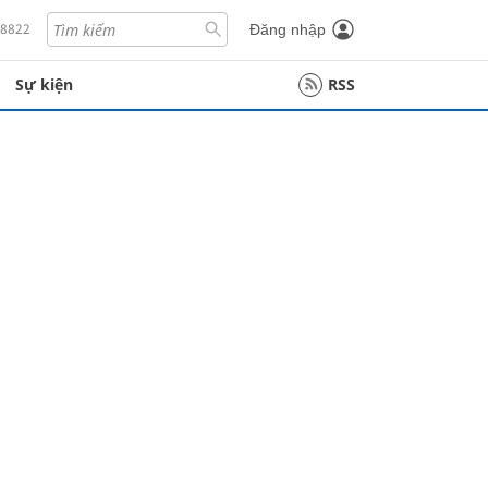
18822
Đăng nhập
Sự kiện
RSS