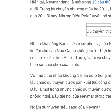
Hiện tại, Neymar đang là một trong
10 cầu thủ
đuổi. Trong kỳ chuyển nhượng mùa hè 2011, R
đạo 20 tuổi này. Nhưng "tiểu Pele" tuyên bố 
Du thuyền trị 
Nhiều khả năng Barca sẽ có sự phục vụ của 
tin đội chủ sân Nou Camp chồng trước 14,5 t
có chữ kí của "tiểu Pele". Tạm gác lại vụ ch
hiện sự chịu chơi của mình.
Với mức thu nhập khoảng 1 triệu euro trong m
tậu chiếc du thuyền được sản xuất thủ công ở I
Đây là một trong những chiếc du thuyền được đ
phòng nghỉ. Lâu đài nổi của Neymar được trang 
Ngắm du thuyền siêu sang của Neymar