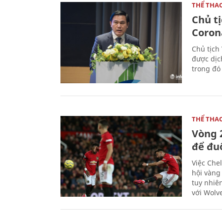
THỂ THA
Chủ t
Coron
Chủ tịch
được dịc
trong đó
THỂ THA
Vòng 
để đu
Việc Chel
hội vàng
tuy nhiê
với Wolv