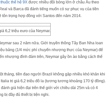
 thuộc thế hệ 9X
được nhiều đội bóng lớn ở châu Âu theo
eal và Barca đã đánh tiếng muốn có sự phục vụ của tiền
sẽ tôn trọng hợp đồng với Santos đến năm 2014.
giá 6,2 triệu euro của Neymar.
Neymar sau 2 năm nữa. Giới truyền thông Tây Ban Nha loan
riệu bảng (1/4 mức phí chuyển nhượng thực của Neymar) để
uyển nhượng đình đám trên, Neymar gây ồn ào bằng cách thể
ột tháng, tiền đạo người Brazil không gặp nhiều khó khăn khi
talia trị giá 6,2 triệu đô la (tương tương khoảng 170 tỷ đồng).
ánh giá hiện đại trên thế giới với chiều dài 25m và có 4
bị đầy đủ thiết bị tiện nghi.