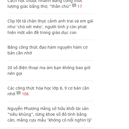
Cách học thuộc nhanh Bảng công thức
lượng giác bằng thơ, "thần chú"
17
Clip lột tả chân thực cảnh anh trai và em gái
như 'chó với mèo', người tinh ý còn phát
hiện một vấn đề trong giáo dục con
Bảng công thức đạo hàm nguyên hàm cơ
bản cần nhớ
20 số điện thoại ma ám bạn không bao giờ
nên gọi
Các công thức hóa học lớp 8, 9 cơ bản cần
nhớ
106
Nguyễn Phương Hằng sở hữu khối tài sản
"siêu khủng", từng khoe sổ đỏ tính bằng
cân, mắng cựu mẫu 'không có nổi nghìn tỷ'