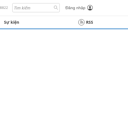
18822
Đăng nhập
Sự kiện
RSS