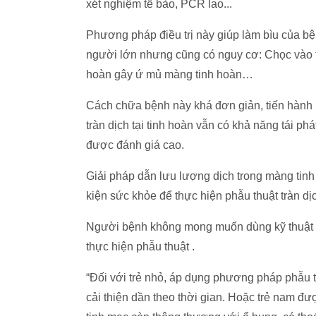
xét nghiệm tế bào, PCR lao...
Phương pháp điều trị này giúp làm bìu của b
người lớn nhưng cũng có nguy cơ: Chọc vào t
hoàn gây ứ mủ màng tinh hoàn…
Cách chữa bệnh này khá đơn giản, tiến hành 
tràn dịch tại tinh hoàn vẫn có khả năng tái p
được đánh giá cao.
Giải pháp dẫn lưu lượng dịch trong màng tin
kiện sức khỏe để thực hiện phẫu thuật tràn dị
Người bệnh không mong muốn dùng kỹ thuật đi
thực hiện phẫu thuật .
“Đối với trẻ nhỏ, áp dụng phương pháp phẫu th
cải thiện dần theo thời gian. Hoặc trẻ nam đ