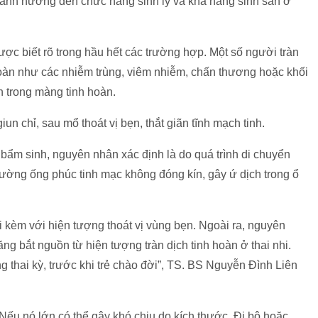
y ảnh hưởng đến chức năng sinh lý và khả năng sinh sản ở
c biết rõ trong hầu hết các trường hợp. Một số người tràn
hoàn như các nhiễm trùng, viêm nhiễm, chấn thương hoặc khối
h trong màng tinh hoàn.
un chỉ, sau mổ thoát vị bẹn, thắt giãn tĩnh mạch tinh.
h bẩm sinh, nguyên nhân xác định là do quá trình di chuyển
 đường ống phúc tinh mạc không đóng kín, gây ứ dịch trong ổ
i kèm với hiện tượng thoát vị vùng bẹn. Ngoài ra, nguyên
ăng bắt nguồn từ hiện tượng tràn dịch tinh hoàn ở thai nhi.
ng thai kỳ, trước khi trẻ chào đời”, TS. BS Nguyễn Đình Liên
ếu nó lớn có thể gây khó chịu do kích thước. Đi bộ hoặc