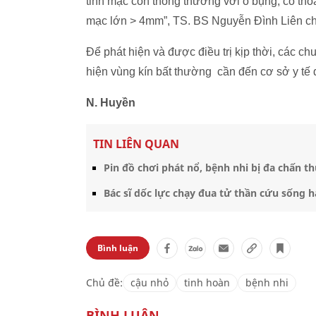
tinh mạc còn thông thương với ổ bụng, có tho
mạc lớn > 4mm”, TS. BS Nguyễn Đình Liên ch
Để phát hiện và được điều trị kịp thời, các 
hiện vùng kín bất thường cần đến cơ sở y tế đ
N. Huyền
TIN LIÊN QUAN
Pin đồ chơi phát nổ, bệnh nhi bị đa chấn 
Bác sĩ dốc lực chạy đua tử thần cứu sống h
Bình luận
Chủ đề:
cậu nhỏ
tinh hoàn
bệnh nhi