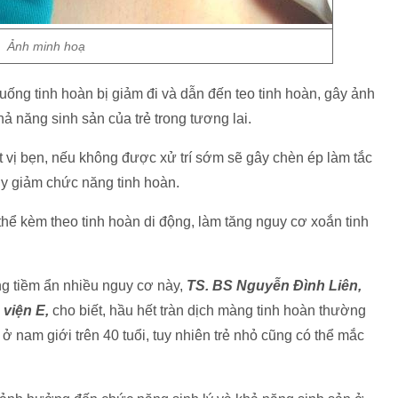
Ảnh minh hoạ
uống tinh hoàn bị giảm đi và dẫn đến teo tinh hoàn, gây ảnh
 năng sinh sản của trẻ trong tương lai.
át vị bẹn, nếu không được xử trí sớm sẽ gây chèn ép làm tắc
y giảm chức năng tinh hoàn.
 thể kèm theo tinh hoàn di động, làm tăng nguy cơ xoắn tinh
g tiềm ẩn nhiều nguy cơ này,
TS. BS Nguyễn Đình Liên,
 viện E,
cho biết, hầu hết tràn dịch màng tinh hoàn thường
ở nam giới trên 40 tuổi, tuy nhiên trẻ nhỏ cũng có thể mắc