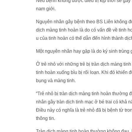
Nếu bệnh không được điều trị kịp thời sẽ gâ
nam giới.
Nguyên nhân gây bệnh theo BS Liên không đượ
dịch màng tinh hoàn là do có vấn đề về tinh 
u của tinh hoàn có thể dẫn đến hình thành dịc
Một nguyên nhân hay gặp là do ký sinh trùng gi
Ở trẻ nhỏ với những trẻ bị tràn dịch màng tin
tinh hoàn xuống bìu bị rối loạn. Khi đó khiến
bụng và màng tinh.
“Trẻ nhỏ bị tràn dịch màng tinh hoàn thường đ
nhân gây tràn dịch tinh mạc ở bé trai có khả n
Điều này có nghĩa là trẻ nhỏ đã bị bệnh từ tro
thông tin.
Tràn dịch màng tinh hoàn thường không đau. N