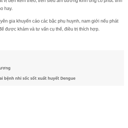
át vị bẹn kèm theo; trên siêu âm đường kính ống cổ phúc tinh
o hay.
chuyên gia khuyến cáo các bậc phụ huynh, nam giới nếu phát
ể được khám và tư vấn cụ thể, điều trị thích hợp.
thương
ai bệnh nhi sốc sốt xuất huyết Dengue