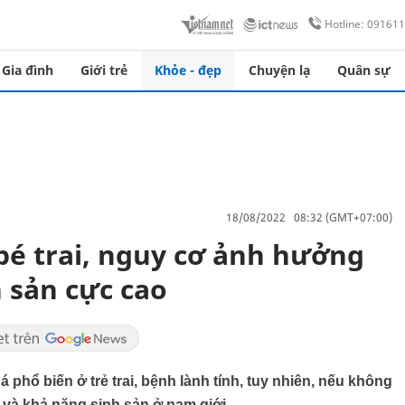
Hotline: 09161
Gia đình
Giới trẻ
Khỏe - đẹp
Chuyện lạ
Quân sự
18/08/2022 08:32 (GMT+07:00)
bé trai, nguy cơ ảnh hưởng
h sản cực cao
 phổ biến ở trẻ trai, bệnh lành tính, tuy nhiên, nếu không
ý và khả năng sinh sản ở nam giới.