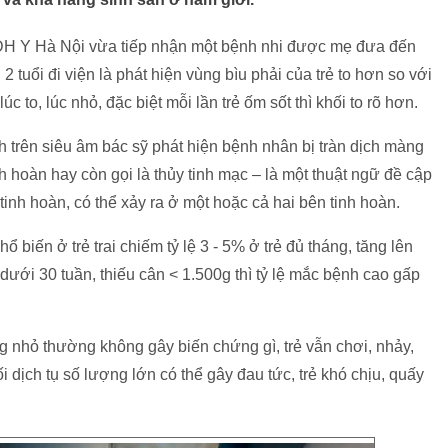
 ĐH Y Hà Nội vừa tiếp nhận một bệnh nhi được mẹ đưa đến
 tuổi đi viện là phát hiện vùng bìu phải của trẻ to hơn so với
úc to, lúc nhỏ, đặc biệt mỗi lần trẻ ốm sốt thì khối to rõ hơn.
 trên siêu âm bác sỹ phát hiện bệnh nhân bị tràn dịch màng
h hoàn hay còn gọi là thủy tinh mạc – là một thuật ngữ đề cập
 tinh hoàn, có thể xảy ra ở một hoặc cả hai bên tinh hoàn.
 biến ở trẻ trai chiếm tỷ lệ 3 - 5% ở trẻ đủ tháng, tăng lên
n dưới 30 tuần, thiếu cân < 1.500g thì tỷ lệ mắc bệnh cao gấp
ợng nhỏ thường không gây biến chứng gì, trẻ vẫn chơi, nhảy,
 dịch tụ số lượng lớn có thể gây đau tức, trẻ khó chịu, quấy