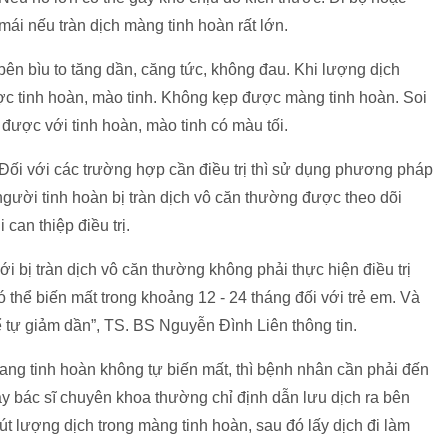
mái nếu tràn dịch màng tinh hoàn rất lớn.
bên bìu to tăng dần, căng tức, không đau. Khi lượng dịch
ợc tinh hoàn, mào tinh. Không kẹp được màng tinh hoàn. Soi
được với tinh hoàn, mào tinh có màu tối.
ỏi. Đối với các trường hợp cần điều trị thì sử dụng phương pháp
 người tinh hoàn bị tràn dịch vô căn thường được theo dõi
 can thiệp điều trị.
ới bị tràn dịch vô căn thường không phải thực hiện điều trị
thể biến mất trong khoảng 12 - 24 tháng đối với trẻ em. Và
 tự giảm dần”, TS. BS Nguyễn Đình Liên thông tin.
ang tinh hoàn không tự biến mất, thì bệnh nhân cần phải đến
này bác sĩ chuyên khoa thường chỉ định dẫn lưu dịch ra bên
lượng dịch trong màng tinh hoàn, sau đó lấy dịch đi làm