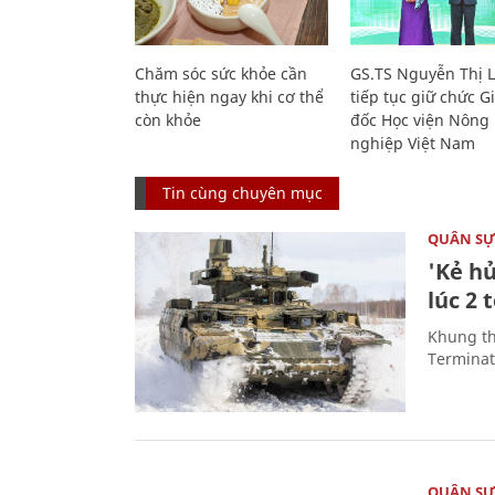
Chăm sóc sức khỏe cần
GS.TS Nguyễn Thị 
thực hiện ngay khi cơ thể
tiếp tục giữ chức 
còn khỏe
đốc Học viện Nông
nghiệp Việt Nam
Tin cùng chuyên mục
QUÂN S
'Kẻ h
lúc 2 
Khung th
Terminato
QUÂN S