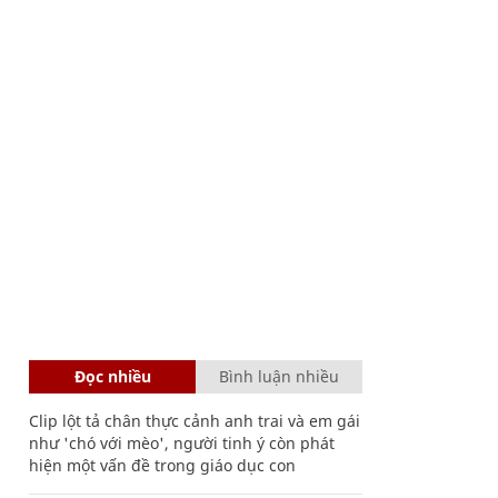
Đọc nhiều
Bình luận nhiều
Clip lột tả chân thực cảnh anh trai và em gái
như 'chó với mèo', người tinh ý còn phát
hiện một vấn đề trong giáo dục con