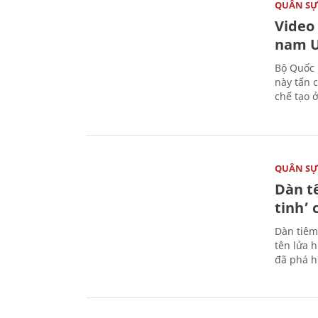
QUÂN S
Video
nam U
Bộ Quốc 
này tấn 
chế tạo 
QUÂN S
Dàn t
tinh’ 
Dàn tiêm
tên lửa 
đã phá h