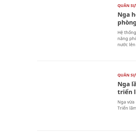
QUÂN S
Nga h
phòng
Hệ thống
năng phò
nước lên 
QUÂN S
Nga l
triển
Nga vừa 
Triển lã