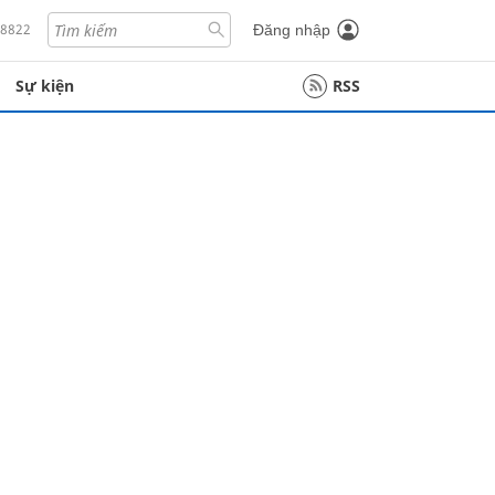
18822
Đăng nhập
Sự kiện
RSS