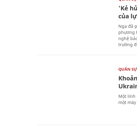
'Kẻ h
của l
Nga đã p
phương t
nghệ bảo
trường đô
QUÂN S
Khoản
Ukrai
Một lính
một máy 