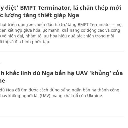
ủy diệt' BMPT Terminator, lá chắn thép mới
ực lượng tăng thiết giáp Nga
hát triển dòng xe chiến đấu hỗ trợ tăng BMPT Terminator – một
iện kết hợp giữa hỏa lực mạnh, khả năng cơ động cao và công
 vệ hiện đại, nhằm tối ưu hóa hiệu quả tác chiến trong môi
 thị và địa hình phức tạp.
Ự
h khắc lính dù Nga bắn hạ UAV 'khủng' của
ne
 dù Nga đã tìm được cách dùng súng ngắn bắn hạ thành công
bay không người lái (UAV) mang chất nổ của Ukraine.