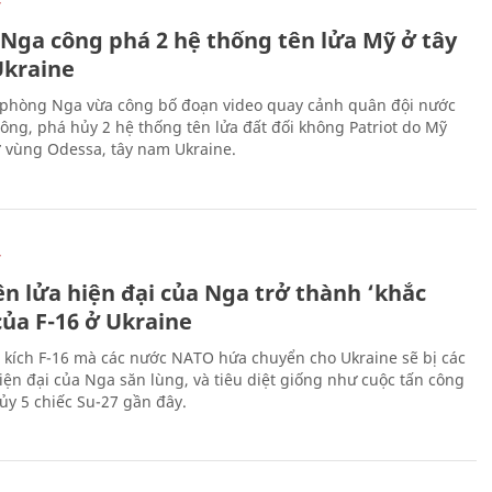
Ự
 Nga công phá 2 hệ thống tên lửa Mỹ ở tây
kraine
phòng Nga vừa công bố đoạn video quay cảnh quân đội nước
công, phá hủy 2 hệ thống tên lửa đất đối không Patriot do Mỹ
ở vùng Odessa, tây nam Ukraine.
Ự
ên lửa hiện đại của Nga trở thành ‘khắc
của F-16 ở Ukraine
 kích F-16 mà các nước NATO hứa chuyển cho Ukraine sẽ bị các
hiện đại của Nga săn lùng, và tiêu diệt giống như cuộc tấn công
ủy 5 chiếc Su-27 gần đây.