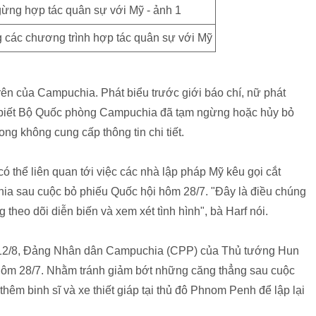
các chương trình hợp tác quân sự với Mỹ
rên của Campuchia. Phát biểu trước giới báo chí, nữ phát
o biết Bộ Quốc phòng Campuchia đã tạm ngừng hoặc hủy bỏ
ong không cung cấp thông tin chi tiết.
 thể liên quan tới việc các nhà lập pháp Mỹ kêu gọi cắt
chia sau cuộc bỏ phiếu Quốc hội hôm 28/7.
"Đây là điều chúng
theo dõi diễn biến và xem xét tình hình", bà Harf nói.
 12/8, Đảng Nhân dân Campuchia (CPP) của Thủ tướng Hun
 hôm 28/7. Nhằm tránh giảm bớt những căng thẳng sau cuộc
êm binh sĩ và xe thiết giáp tại thủ đô Phnom Penh để lập lại