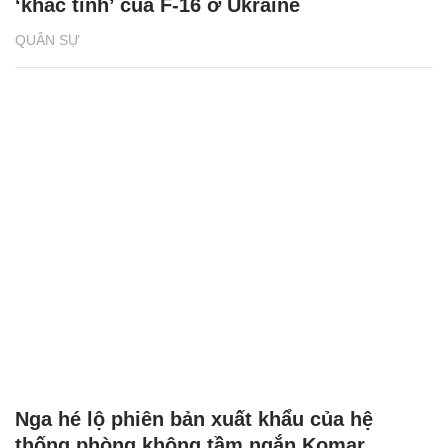
‘khắc tinh’ của F-16 ở Ukraine
QUÂN SỰ
Nga hé lộ phiên bản xuất khẩu của hệ
thống phòng không tầm ngắn Komar