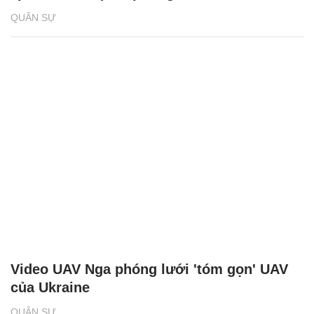
QUÂN SỰ
Video UAV Nga phóng lưới 'tóm gọn' UAV
của Ukraine
QUÂN SỰ