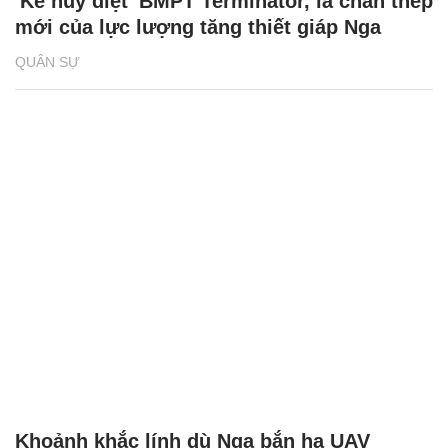
'Kẻ hủy diệt' BMPT Terminator, lá chắn thép
mới của lực lượng tăng thiết giáp Nga
QUÂN SỰ
Khoảnh khắc lính dù Nga bắn hạ UAV