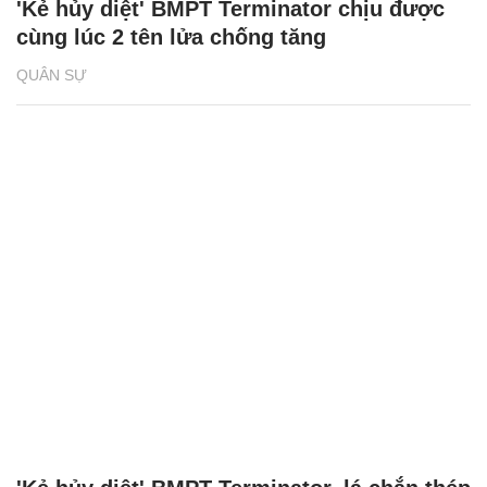
'Kẻ hủy diệt' BMPT Terminator chịu được
cùng lúc 2 tên lửa chống tăng
QUÂN SỰ