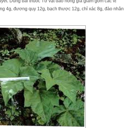
huyết. Dùng bài thuốc Tứ vật đào hồng gia giảm gồm các vị
àng 4g, đương quy 12g, bạch thược 12g, chỉ xác 8g, đào nhân