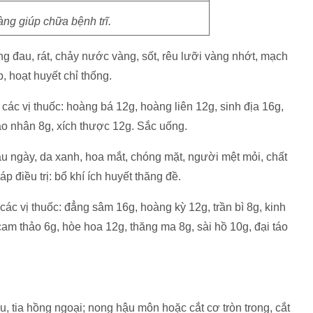
ng giúp chữa bệnh trĩ.
sưng đau, rát, chảy nước vàng, sốt, rêu lưỡi vàng nhớt, mạch
p, hoạt huyết chỉ thống.
các vị thuốc: hoàng bá 12g, hoàng liên 12g, sinh địa 16g,
ào nhân 8g, xích thược 12g. Sắc uống.
lâu ngày, da xanh, hoa mắt, chóng mặt, người mệt mỏi, chất
điều trị: bổ khí ích huyết thăng đề.
các vị thuốc: đẳng sâm 16g, hoàng kỳ 12g, trần bì 8g, kinh
cam thảo 6g, hòe hoa 12g, thăng ma 8g, sài hồ 10g, đại táo
su, tia hồng ngoại; nong hậu môn hoặc cắt cơ tròn trong, cắt