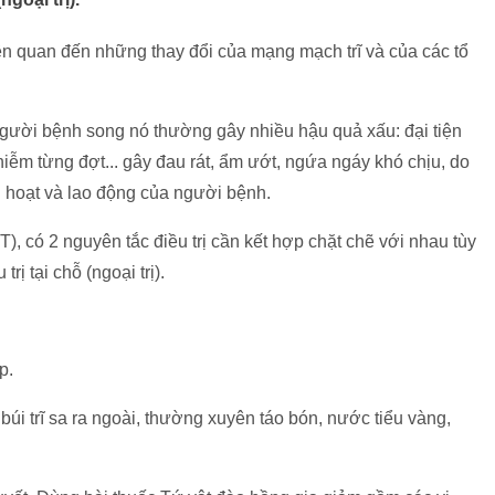
liên quan đến những thay đổi của mạng mạch trĩ và của các tổ
người bệnh song nó thường gây nhiều hậu quả xấu: đại tiện
nhiễm từng đợt... gây đau rát, ẩm ướt, ngứa ngáy khó chịu, do
h hoạt và lao động của người bệnh.
), có 2 nguyên tắc điều trị cần kết hợp chặt chẽ với nhau tùy
trị tại chỗ (ngoại trị).
p.
 búi trĩ sa ra ngoài, thường xuyên táo bón, nước tiểu vàng,