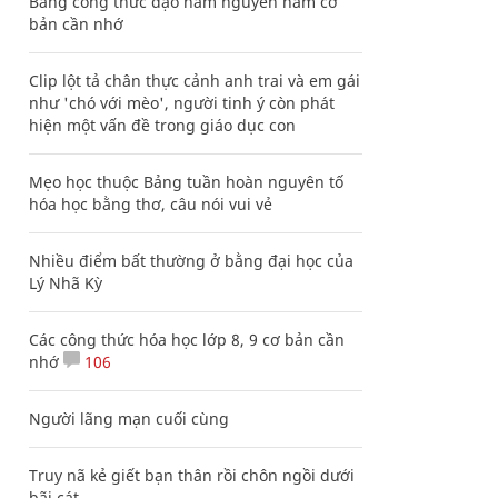
Bảng công thức đạo hàm nguyên hàm cơ
bản cần nhớ
Clip lột tả chân thực cảnh anh trai và em gái
như 'chó với mèo', người tinh ý còn phát
hiện một vấn đề trong giáo dục con
Mẹo học thuộc Bảng tuần hoàn nguyên tố
hóa học bằng thơ, câu nói vui vẻ
Nhiều điểm bất thường ở bằng đại học của
Lý Nhã Kỳ
Các công thức hóa học lớp 8, 9 cơ bản cần
nhớ
106
Người lãng mạn cuối cùng
Truy nã kẻ giết bạn thân rồi chôn ngồi dưới
bãi cát