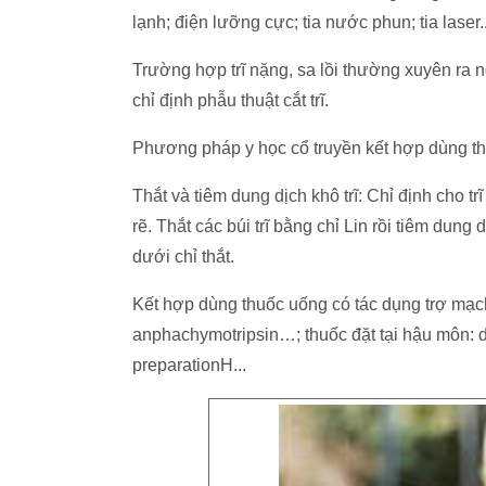
lạnh; điện lưỡng cực; tia nước phun; tia laser..
Trường hợp trĩ nặng, sa lồi thường xuyên ra n
chỉ định phẫu thuật cắt trĩ.
Phương pháp y học cổ truyền kết hợp dùng thu
Thắt và tiêm dung dịch khô trĩ: Chỉ định cho trĩ n
rẽ. Thắt các búi trĩ bằng chỉ Lin rồi tiêm dung
dưới chỉ thắt.
Kết hợp dùng thuốc uống có tác dụng trợ mạch
anphachymotripsin…; thuốc đặt tại hậu môn: 
preparationH...