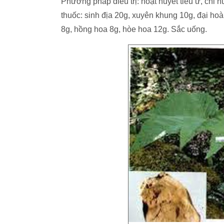
Phương pháp điều trị: hoạt huyết tiêu ứ, chỉ 
thuốc: sinh địa 20g, xuyên khung 10g, đại ho
8g, hồng hoa 8g, hòe hoa 12g. Sắc uống.