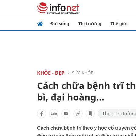
Đời sống
Thị trường
Thế giới
KHỎE - ĐẸP
SỨC KHỎE
Cách chữa bệnh trĩ th
bì, đại hoàng...
Cách chữa bệnh trĩ theo y học cổ truyền có
điều trị toàn thân (nội trị) và điều trị tại chỗ 