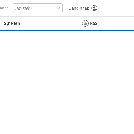
18822
Đăng nhập
Sự kiện
RSS