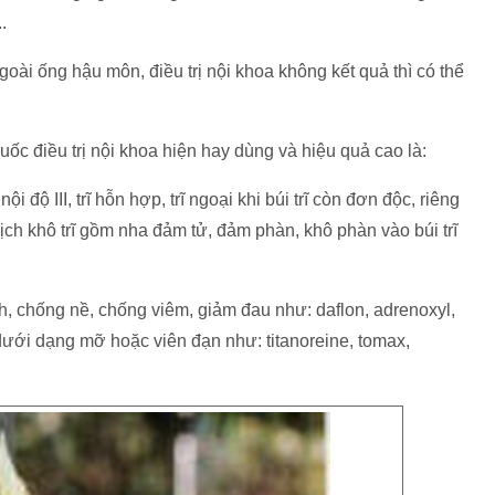
.
goài ống hậu môn, điều trị nội khoa không kết quả thì có thể
ốc điều trị nội khoa hiện hay dùng và hiệu quả cao là:
ội độ III, trĩ hỗn hợp, trĩ ngoại khi búi trĩ còn đơn độc, riêng
 dịch khô trĩ gồm nha đảm tử, đảm phàn, khô phàn vào búi trĩ
, chống nề, chống viêm, giảm đau như: daflon, adrenoxyl,
dưới dạng mỡ hoặc viên đạn như: titanoreine, tomax,