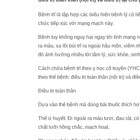
Bệnh trĩ là tập hợp các biểu hiện bệnh lý có 
chức tiếp xúc với mạng mạch này.
Bệnh tuy không nguy hại ngay tới tính mạng 
ra máu, sa lồi búi trĩ ra ngoài hậu môn, viêm 
đó ảnh hưởng nhiều tới tâm lý, sức khỏe, sin
Cách chữa bệnh trĩ theo y học cổ truyền (YHCT
theo thể bệnh: điều trị toàn thân (nội trị) và điều 
Điều trị toàn thân
Dựa vào thể bệnh mà dùng bài thuốc thích hợ
Thể ứ huyết: Đi ngoài ra máu tươi, đau rát, có
chất lưỡi hồng chắc, mạch hoạt.