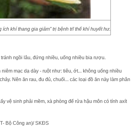
g ích khí thang gia giảm” trị bệnh trĩ thể khí huyết hư.
 tránh ngồi lâu, đứng nhiều, uống nhiều bia rượu.
 niêm mạc dạ dày - ruột như: tiêu, ớt... không uống nhiều
chảy. Nên ăn rau, đu đủ, chuối... các loại đồ ăn này làm phân
ấy vệ sinh phải mềm, xà phòng để rửa hậu môn có tính axít
- Bộ Công an)/ SKĐS