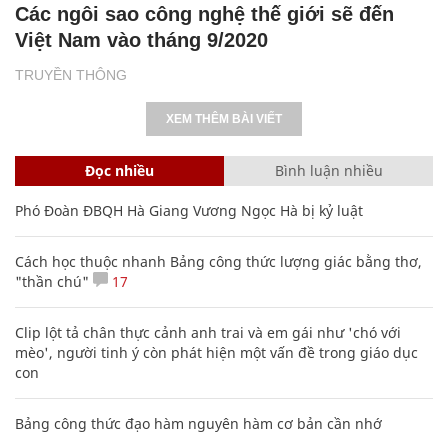
Các ngôi sao công nghệ thế giới sẽ đến
Việt Nam vào tháng 9/2020
TRUYỀN THÔNG
XEM THÊM BÀI VIẾT
Đọc nhiều
Bình luận nhiều
Phó Đoàn ĐBQH Hà Giang Vương Ngọc Hà bị kỷ luật
Cách học thuộc nhanh Bảng công thức lượng giác bằng thơ,
"thần chú"
17
Clip lột tả chân thực cảnh anh trai và em gái như 'chó với
mèo', người tinh ý còn phát hiện một vấn đề trong giáo dục
con
Bảng công thức đạo hàm nguyên hàm cơ bản cần nhớ