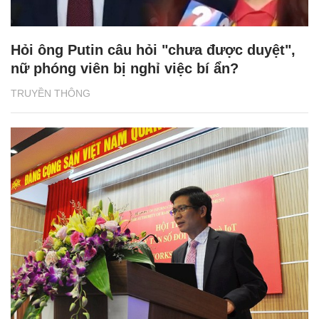
Hỏi ông Putin câu hỏi "chưa được duyệt",
nữ phóng viên bị nghỉ việc bí ẩn?
TRUYỀN THÔNG