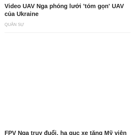
Video UAV Nga phóng lưới 'tóm gọn' UAV
của Ukraine
QUÂN SỰ
FPV Nga truy đuổi, hạ gục xe tăng Mỹ viện