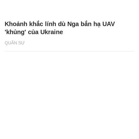
Khoảnh khắc lính dù Nga bắn hạ UAV
'khủng' của Ukraine
QUÂN SỰ