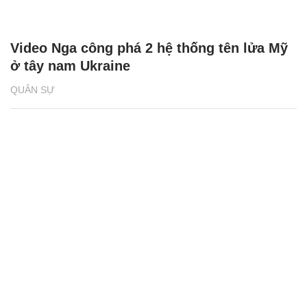
Video Nga công phá 2 hệ thống tên lửa Mỹ
ở tây nam Ukraine
QUÂN SỰ