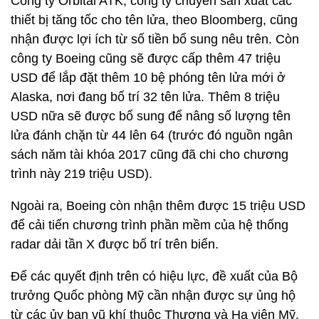
Công ty Orbital ATK, công ty chuyên sản xuất các
thiết bị tăng tốc cho tên lửa, theo Bloomberg, cũng
nhận được lợi ích từ số tiền bổ sung nêu trên. Còn
công ty Boeing cũng sẽ được cấp thêm 47 triệu
USD để lắp đặt thêm 10 bệ phóng tên lửa mới ở
Alaska, nơi đang bố trí 32 tên lửa. Thêm 8 triệu
USD nữa sẽ được bổ sung để nâng số lượng tên
lửa đánh chặn từ 44 lên 64 (trước đó nguồn ngân
sách năm tài khóa 2017 cũng đã chi cho chương
trình này 219 triệu USD).
Ngoài ra, Boeing còn nhận thêm được 15 triệu USD
để cải tiến chương trình phần mềm của hệ thống
radar dải tần X được bố trí trên biển.
Để các quyết định trên có hiệu lực, đề xuất của Bộ
trưởng Quốc phòng Mỹ cần nhận được sự ủng hộ
từ các ủy ban vũ khí thuộc Thượng và Hạ viện Mỹ.