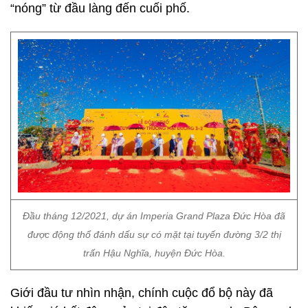
“nóng” từ đầu làng đến cuối phố.
Đầu tháng 12/2021, dự án Imperia Grand Plaza Đức Hòa đã
được động thổ đánh dấu sự có mặt tại tuyến đường 3/2 thị
trấn Hậu Nghĩa, huyện Đức Hòa.
Giới đầu tư nhìn nhận, chính cuộc đổ bộ này đã