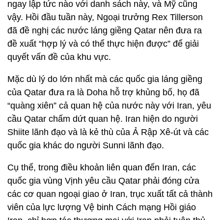
ngay lập tức nào với danh sách này, và Mỹ cũng
vậy. Hồi đầu tuần này, Ngoại trưởng Rex Tillerson
đã đề nghị các nước láng giềng Qatar nên đưa ra
đề xuất “hợp lý và có thể thực hiện được” để giải
quyết vấn đề của khu vực.
Mặc dù lý do lớn nhất mà các quốc gia láng giềng
của Qatar đưa ra là Doha hỗ trợ khủng bố, họ đã
“quàng xiên” cả quan hệ của nước này với Iran, yêu
cầu Qatar chấm dứt quan hệ. Iran hiện do người
Shiite lãnh đạo và là kẻ thù của Ả Rập Xê-út và các
quốc gia khác do người Sunni lãnh đạo.
Cụ thể, trong điều khoản liên quan đến Iran, các
quốc gia vùng Vịnh yêu cầu Qatar phải đóng cửa
các cơ quan ngoại giao ở Iran, trục xuất tất cả thành
viên của lực lượng Vệ binh Cách mạng Hồi giáo