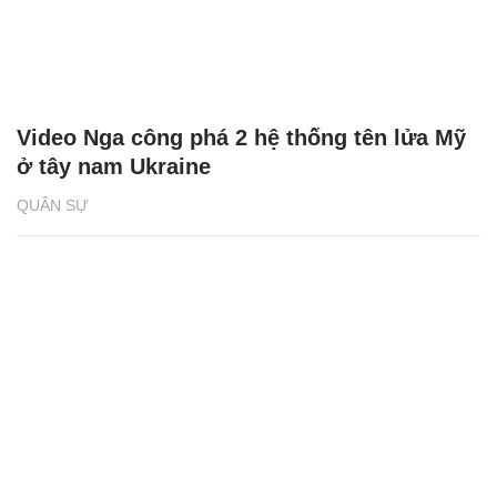
Video Nga công phá 2 hệ thống tên lửa Mỹ
ở tây nam Ukraine
QUÂN SỰ