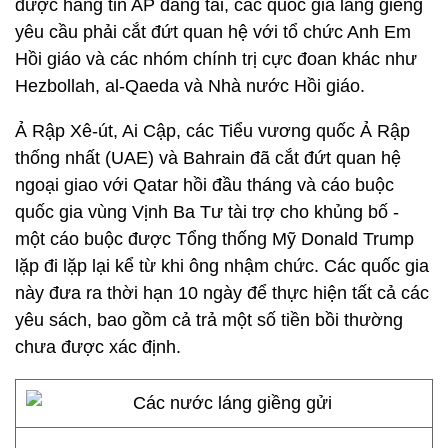
được hãng tin AP đăng tải, các quốc gia láng giềng
yêu cầu phải cắt đứt quan hệ với tổ chức Anh Em
Hồi giáo và các nhóm chính trị cực đoan khác như
Hezbollah, al-Qaeda và Nhà nước Hồi giáo.
Ả Rập Xê-út, Ai Cập, các Tiểu vương quốc Ả Rập
thống nhất (UAE) và Bahrain đã cắt đứt quan hệ
ngoại giao với Qatar hồi đầu tháng và cáo buộc
quốc gia vùng Vịnh Ba Tư tài trợ cho khủng bố -
một cáo buộc được Tổng thống Mỹ Donald Trump
lặp đi lặp lại kể từ khi ông nhậm chức. Các quốc gia
này đưa ra thời hạn 10 ngày để thực hiện tất cả các
yêu sách, bao gồm cả trả một số tiền bồi thường
chưa được xác định.