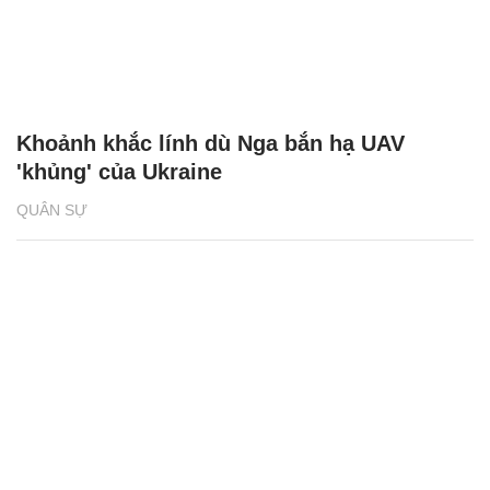
Khoảnh khắc lính dù Nga bắn hạ UAV
'khủng' của Ukraine
QUÂN SỰ