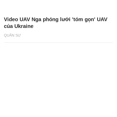
Video UAV Nga phóng lưới 'tóm gọn' UAV
của Ukraine
QUÂN SỰ