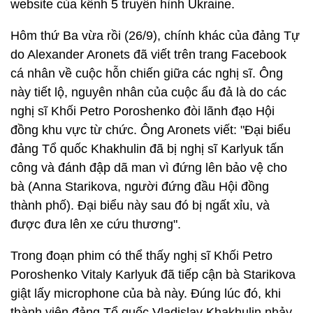
website của kênh 5 truyền hình Ukraine.
Hôm thứ Ba vừa rồi (26/9), chính khác của đảng Tự
do Alexander Aronets đã viết trên trang Facebook
cá nhân về cuộc hỗn chiến giữa các nghị sĩ. Ông
này tiết lộ, nguyên nhân của cuộc ẩu đả là do các
nghị sĩ Khối Petro Poroshenko đòi lãnh đạo Hội
đồng khu vực từ chức. Ông Aronets viết: "Đại biểu
đảng Tổ quốc Khakhulin đã bị nghị sĩ Karlyuk tấn
công và đánh đập dã man vì đứng lên bảo vệ cho
bà (Anna Starikova, người đứng đầu Hội đồng
thành phố). Đại biểu này sau đó bị ngất xỉu, và
được đưa lên xe cứu thương".
Trong đoạn phim có thể thấy nghị sĩ Khối Petro
Poroshenko Vitaly Karlyuk đã tiếp cận bà Starikova
giật lấy microphone của bà này. Đúng lúc đó, khi
thành viên đảng Tổ quốc Vladislav Khakhulin nhảy