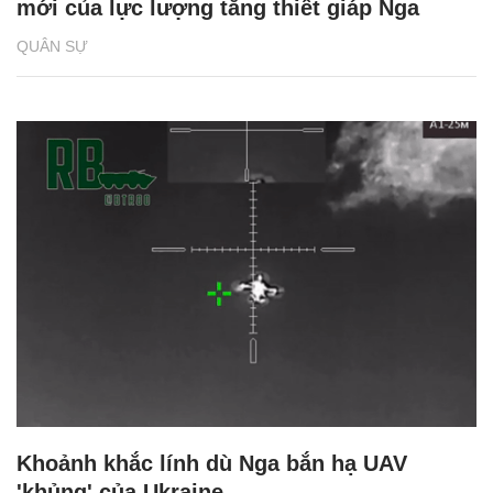
mới của lực lượng tăng thiết giáp Nga
QUÂN SỰ
Khoảnh khắc lính dù Nga bắn hạ UAV
'khủng' của Ukraine