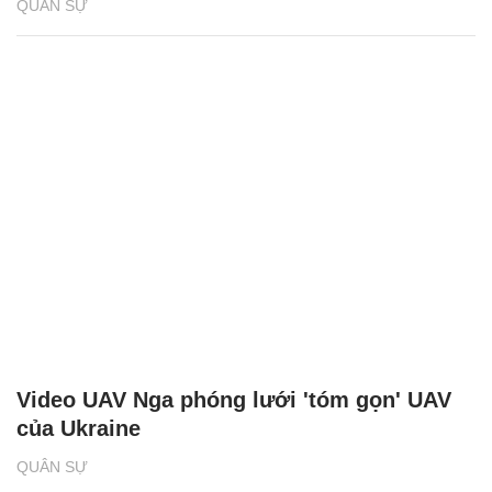
QUÂN SỰ
Video UAV Nga phóng lưới 'tóm gọn' UAV
của Ukraine
QUÂN SỰ