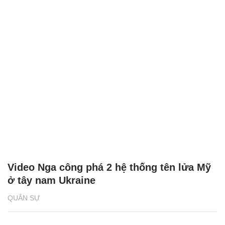
Video Nga công phá 2 hệ thống tên lửa Mỹ
ở tây nam Ukraine
QUÂN SỰ