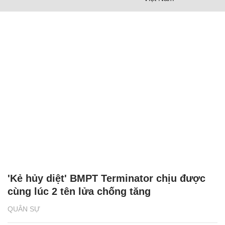
'Kẻ hủy diệt' BMPT Terminator chịu được
cùng lúc 2 tên lửa chống tăng
QUÂN SỰ