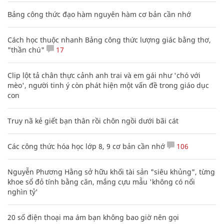
Bảng công thức đạo hàm nguyên hàm cơ bản cần nhớ
Cách học thuộc nhanh Bảng công thức lượng giác bằng thơ,
"thần chú"
17
Clip lột tả chân thực cảnh anh trai và em gái như 'chó với
mèo', người tinh ý còn phát hiện một vấn đề trong giáo dục
con
Truy nã kẻ giết bạn thân rồi chôn ngồi dưới bãi cát
Các công thức hóa học lớp 8, 9 cơ bản cần nhớ
106
Nguyễn Phương Hằng sở hữu khối tài sản "siêu khủng", từng
khoe sổ đỏ tính bằng cân, mắng cựu mẫu 'không có nổi
nghìn tỷ'
20 số điện thoại ma ám bạn không bao giờ nên gọi