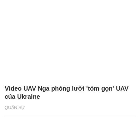
Video UAV Nga phóng lưới 'tóm gọn' UAV
của Ukraine
QUÂN SỰ