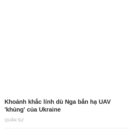
Khoảnh khắc lính dù Nga bắn hạ UAV
'khủng' của Ukraine
QUÂN SỰ