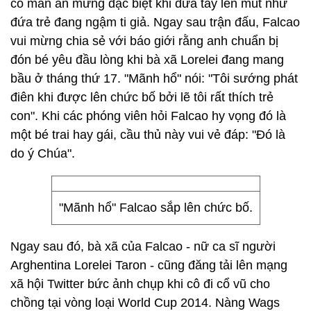
có màn ăn mừng đặc biệt khi đưa tay lên mút như
đứa trẻ đang ngậm ti giả. Ngay sau trận đấu, Falcao
vui mừng chia sẻ với báo giới rằng anh chuẩn bị
đón bé yêu đầu lòng khi bà xã Lorelei đang mang
bầu ở tháng thứ 17. "Mãnh hổ" nói: "Tôi sướng phát
điên khi được lên chức bố bởi lẽ tôi rất thích trẻ
con". Khi các phóng viên hỏi Falcao hy vọng đó là
một bé trai hay gái, cầu thủ này vui vẻ đáp: "Đó là
do ý Chúa".
"Mãnh hổ" Falcao sắp lên chức bố.
Ngay sau đó, bà xã của Falcao - nữ ca sĩ người
Arghentina Lorelei Taron - cũng đăng tải lên mạng
xã hội Twitter bức ảnh chụp khi cô đi cổ vũ cho
chồng tại vòng loại World Cup 2014. Nàng Wags