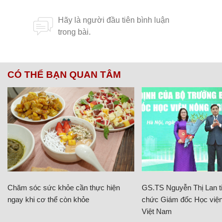
CÓ THỂ BẠN QUAN TÂM
Chăm sóc sức khỏe cần thực hiện
GS.TS Nguyễn Thị Lan ti
ngay khi cơ thể còn khỏe
chức Giám đốc Học viện
Việt Nam